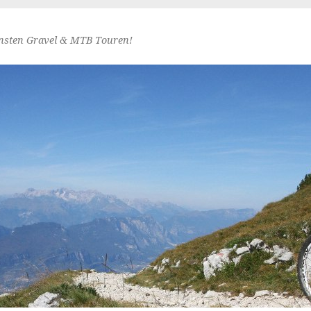
nsten Gravel & MTB Touren!