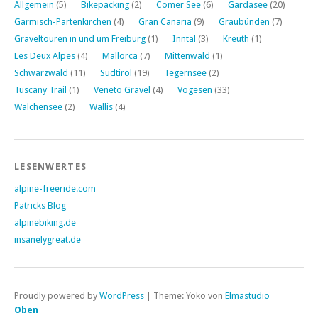
Allgemein
(5)
Bikepacking
(2)
Comer See
(6)
Gardasee
(20)
Garmisch-Partenkirchen
(4)
Gran Canaria
(9)
Graubünden
(7)
Graveltouren in und um Freiburg
(1)
Inntal
(3)
Kreuth
(1)
Les Deux Alpes
(4)
Mallorca
(7)
Mittenwald
(1)
Schwarzwald
(11)
Südtirol
(19)
Tegernsee
(2)
Tuscany Trail
(1)
Veneto Gravel
(4)
Vogesen
(33)
Walchensee
(2)
Wallis
(4)
LESENWERTES
alpine-freeride.com
Patricks Blog
alpinebiking.de
insanelygreat.de
Proudly powered by
WordPress
|
Theme: Yoko von
Elmastudio
Oben