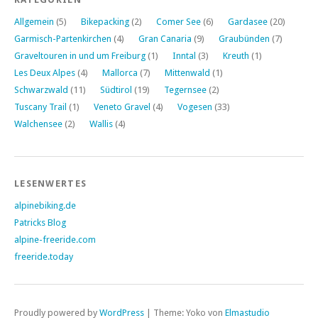
Allgemein
(5)
Bikepacking
(2)
Comer See
(6)
Gardasee
(20)
Garmisch-Partenkirchen
(4)
Gran Canaria
(9)
Graubünden
(7)
Graveltouren in und um Freiburg
(1)
Inntal
(3)
Kreuth
(1)
Les Deux Alpes
(4)
Mallorca
(7)
Mittenwald
(1)
Schwarzwald
(11)
Südtirol
(19)
Tegernsee
(2)
Tuscany Trail
(1)
Veneto Gravel
(4)
Vogesen
(33)
Walchensee
(2)
Wallis
(4)
LESENWERTES
alpinebiking.de
Patricks Blog
alpine-freeride.com
freeride.today
Proudly powered by
WordPress
|
Theme: Yoko von
Elmastudio