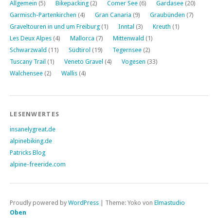
Allgemein
(5)
Bikepacking
(2)
Comer See
(6)
Gardasee
(20)
Garmisch-Partenkirchen
(4)
Gran Canaria
(9)
Graubünden
(7)
Graveltouren in und um Freiburg
(1)
Inntal
(3)
Kreuth
(1)
Les Deux Alpes
(4)
Mallorca
(7)
Mittenwald
(1)
Schwarzwald
(11)
Südtirol
(19)
Tegernsee
(2)
Tuscany Trail
(1)
Veneto Gravel
(4)
Vogesen
(33)
Walchensee
(2)
Wallis
(4)
LESENWERTES
insanelygreat.de
alpinebiking.de
Patricks Blog
alpine-freeride.com
Proudly powered by
WordPress
|
Theme: Yoko von
Elmastudio
Oben