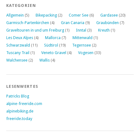
KATEGORIEN
Allgemein
(5)
Bikepacking
(2)
Comer See
(6)
Gardasee
(20)
Garmisch-Partenkirchen
(4)
Gran Canaria
(9)
Graubünden
(7)
Graveltouren in und um Freiburg
(1)
Inntal
(3)
Kreuth
(1)
Les Deux Alpes
(4)
Mallorca
(7)
Mittenwald
(1)
Schwarzwald
(11)
Südtirol
(19)
Tegernsee
(2)
Tuscany Trail
(1)
Veneto Gravel
(4)
Vogesen
(33)
Walchensee
(2)
Wallis
(4)
LESENWERTES
Patricks Blog
alpine-freeride.com
alpinebiking.de
freeride.today