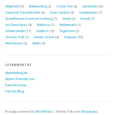
Allgemein
(5)
Bikepacking
(2)
Comer See
(6)
Gardasee
(20)
Garmisch-Partenkirchen
(4)
Gran Canaria
(9)
Graubünden
(7)
Graveltouren in und um Freiburg
(1)
Inntal
(3)
Kreuth
(1)
Les Deux Alpes
(4)
Mallorca
(7)
Mittenwald
(1)
Schwarzwald
(11)
Südtirol
(19)
Tegernsee
(2)
Tuscany Trail
(1)
Veneto Gravel
(4)
Vogesen
(33)
Walchensee
(2)
Wallis
(4)
LESENWERTES
alpinebiking.de
alpine-freeride.com
freeride.today
Patricks Blog
Proudly powered by
WordPress
|
Theme: Yoko von
Elmastudio