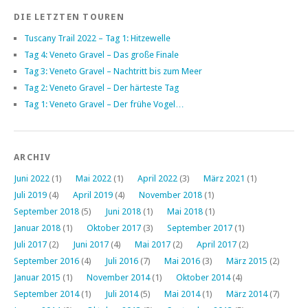
DIE LETZTEN TOUREN
Tuscany Trail 2022 – Tag 1: Hitzewelle
Tag 4: Veneto Gravel – Das große Finale
Tag 3: Veneto Gravel – Nachtritt bis zum Meer
Tag 2: Veneto Gravel – Der härteste Tag
Tag 1: Veneto Gravel – Der frühe Vogel…
ARCHIV
Juni 2022
(1)
Mai 2022
(1)
April 2022
(3)
März 2021
(1)
Juli 2019
(4)
April 2019
(4)
November 2018
(1)
September 2018
(5)
Juni 2018
(1)
Mai 2018
(1)
Januar 2018
(1)
Oktober 2017
(3)
September 2017
(1)
Juli 2017
(2)
Juni 2017
(4)
Mai 2017
(2)
April 2017
(2)
September 2016
(4)
Juli 2016
(7)
Mai 2016
(3)
März 2015
(2)
Januar 2015
(1)
November 2014
(1)
Oktober 2014
(4)
September 2014
(1)
Juli 2014
(5)
Mai 2014
(1)
März 2014
(7)