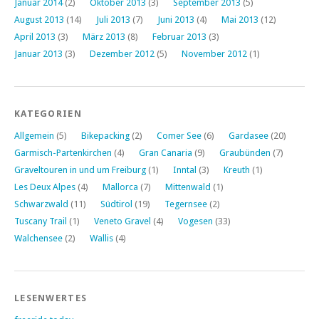
Januar 2014
(2)
Oktober 2013
(3)
September 2013
(5)
August 2013
(14)
Juli 2013
(7)
Juni 2013
(4)
Mai 2013
(12)
April 2013
(3)
März 2013
(8)
Februar 2013
(3)
Januar 2013
(3)
Dezember 2012
(5)
November 2012
(1)
KATEGORIEN
Allgemein
(5)
Bikepacking
(2)
Comer See
(6)
Gardasee
(20)
Garmisch-Partenkirchen
(4)
Gran Canaria
(9)
Graubünden
(7)
Graveltouren in und um Freiburg
(1)
Inntal
(3)
Kreuth
(1)
Les Deux Alpes
(4)
Mallorca
(7)
Mittenwald
(1)
Schwarzwald
(11)
Südtirol
(19)
Tegernsee
(2)
Tuscany Trail
(1)
Veneto Gravel
(4)
Vogesen
(33)
Walchensee
(2)
Wallis
(4)
LESENWERTES