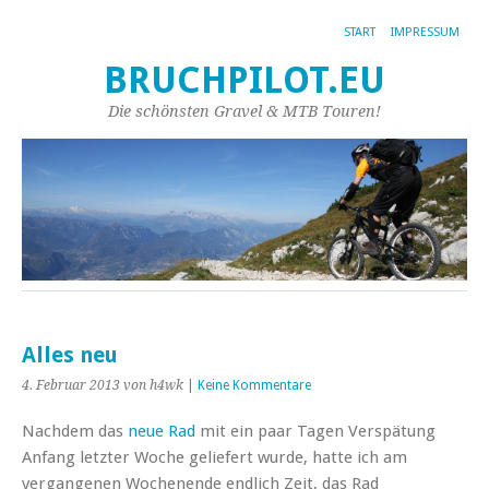
START
IMPRESSUM
BRUCHPILOT.EU
Die schönsten Gravel & MTB Touren!
Alles neu
4. Februar 2013
von h4wk
|
Keine Kommentare
Nachdem das
neue Rad
mit ein paar Tagen Verspätung
Anfang letzter Woche geliefert wurde, hatte ich am
vergangenen Wochenende endlich Zeit, das Rad