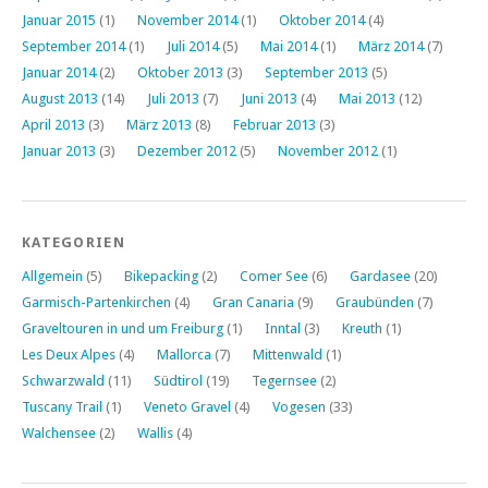
Januar 2015
(1)
November 2014
(1)
Oktober 2014
(4)
September 2014
(1)
Juli 2014
(5)
Mai 2014
(1)
März 2014
(7)
Januar 2014
(2)
Oktober 2013
(3)
September 2013
(5)
August 2013
(14)
Juli 2013
(7)
Juni 2013
(4)
Mai 2013
(12)
April 2013
(3)
März 2013
(8)
Februar 2013
(3)
Januar 2013
(3)
Dezember 2012
(5)
November 2012
(1)
KATEGORIEN
Allgemein
(5)
Bikepacking
(2)
Comer See
(6)
Gardasee
(20)
Garmisch-Partenkirchen
(4)
Gran Canaria
(9)
Graubünden
(7)
Graveltouren in und um Freiburg
(1)
Inntal
(3)
Kreuth
(1)
Les Deux Alpes
(4)
Mallorca
(7)
Mittenwald
(1)
Schwarzwald
(11)
Südtirol
(19)
Tegernsee
(2)
Tuscany Trail
(1)
Veneto Gravel
(4)
Vogesen
(33)
Walchensee
(2)
Wallis
(4)