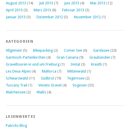
August 2013
(14)
Juli 2013
(7)
Juni 2013
(4)
Mai 2013
(12)
April 2013
(3)
März 2013
(8)
Februar 2013
(3)
Januar 2013
(3)
Dezember 2012
(5)
November 2012
(1)
KATEGORIEN
Allgemein
(5)
Bikepacking
(2)
Comer See
(6)
Gardasee
(20)
Garmisch-Partenkirchen
(4)
Gran Canaria
(9)
Graubünden
(7)
Graveltouren in und um Freiburg
(1)
Inntal
(3)
Kreuth
(1)
Les Deux Alpes
(4)
Mallorca
(7)
Mittenwald
(1)
Schwarzwald
(11)
Südtirol
(19)
Tegernsee
(2)
Tuscany Trail
(1)
Veneto Gravel
(4)
Vogesen
(33)
Walchensee
(2)
Wallis
(4)
LESENWERTES
Patricks Blog