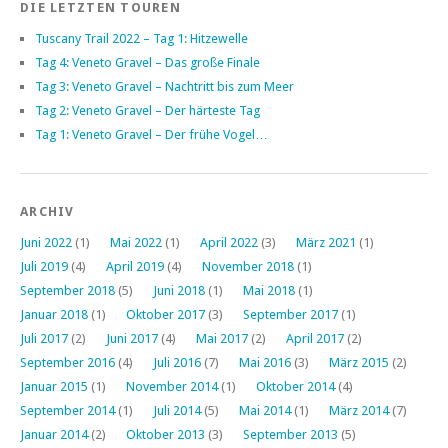
DIE LETZTEN TOUREN
Tuscany Trail 2022 – Tag 1: Hitzewelle
Tag 4: Veneto Gravel – Das große Finale
Tag 3: Veneto Gravel – Nachtritt bis zum Meer
Tag 2: Veneto Gravel – Der härteste Tag
Tag 1: Veneto Gravel – Der frühe Vogel…
ARCHIV
Juni 2022
(1)
Mai 2022
(1)
April 2022
(3)
März 2021
(1)
Juli 2019
(4)
April 2019
(4)
November 2018
(1)
September 2018
(5)
Juni 2018
(1)
Mai 2018
(1)
Januar 2018
(1)
Oktober 2017
(3)
September 2017
(1)
Juli 2017
(2)
Juni 2017
(4)
Mai 2017
(2)
April 2017
(2)
September 2016
(4)
Juli 2016
(7)
Mai 2016
(3)
März 2015
(2)
Januar 2015
(1)
November 2014
(1)
Oktober 2014
(4)
September 2014
(1)
Juli 2014
(5)
Mai 2014
(1)
März 2014
(7)
Januar 2014
(2)
Oktober 2013
(3)
September 2013
(5)