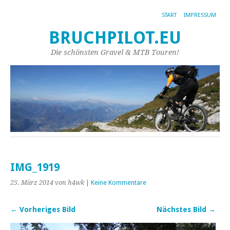
START
IMPRESSUM
BRUCHPILOT.EU
Die schönsten Gravel & MTB Touren!
IMG_1919
25. März 2014
von h4wk
|
Keine Kommentare
← Vorheriges Bild
Nächstes Bild →