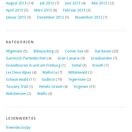
August 2013
(14)
Juli 2013
(7)
Juni 2013
(4)
Mai 2013
(12)
April 2013
(3)
März 2013
(8)
Februar 2013
(3)
Januar 2013
(3)
Dezember 2012
(5)
November 2012
(1)
KATEGORIEN
Allgemein
(5)
Bikepacking
(2)
Comer See
(6)
Gardasee
(20)
Garmisch-Partenkirchen
(4)
Gran Canaria
(9)
Graubünden
(7)
Graveltouren in und um Freiburg
(1)
Inntal
(3)
Kreuth
(1)
Les Deux Alpes
(4)
Mallorca
(7)
Mittenwald
(1)
Schwarzwald
(11)
Südtirol
(19)
Tegernsee
(2)
Tuscany Trail
(1)
Veneto Gravel
(4)
Vogesen
(33)
Walchensee
(2)
Wallis
(4)
LESENWERTES
freeride.today