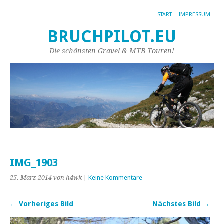
START
IMPRESSUM
BRUCHPILOT.EU
Die schönsten Gravel & MTB Touren!
IMG_1903
25. März 2014
von h4wk
|
Keine Kommentare
← Vorheriges Bild
Nächstes Bild →