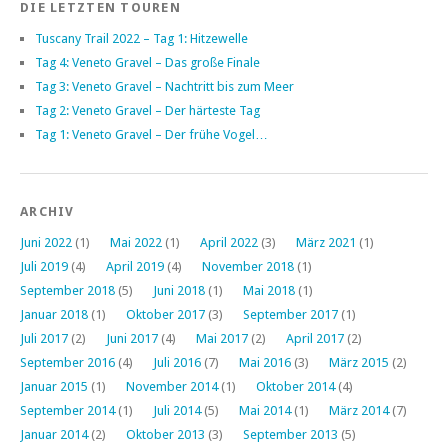
DIE LETZTEN TOUREN
Tuscany Trail 2022 – Tag 1: Hitzewelle
Tag 4: Veneto Gravel – Das große Finale
Tag 3: Veneto Gravel – Nachtritt bis zum Meer
Tag 2: Veneto Gravel – Der härteste Tag
Tag 1: Veneto Gravel – Der frühe Vogel…
ARCHIV
Juni 2022
(1)
Mai 2022
(1)
April 2022
(3)
März 2021
(1)
Juli 2019
(4)
April 2019
(4)
November 2018
(1)
September 2018
(5)
Juni 2018
(1)
Mai 2018
(1)
Januar 2018
(1)
Oktober 2017
(3)
September 2017
(1)
Juli 2017
(2)
Juni 2017
(4)
Mai 2017
(2)
April 2017
(2)
September 2016
(4)
Juli 2016
(7)
Mai 2016
(3)
März 2015
(2)
Januar 2015
(1)
November 2014
(1)
Oktober 2014
(4)
September 2014
(1)
Juli 2014
(5)
Mai 2014
(1)
März 2014
(7)
Januar 2014
(2)
Oktober 2013
(3)
September 2013
(5)