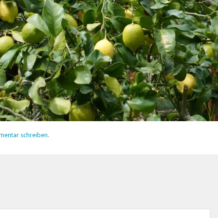
mentar schreiben
.