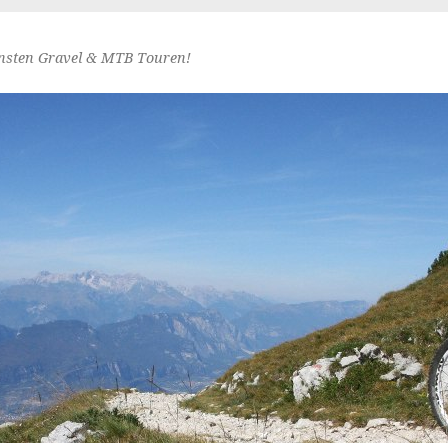
nsten Gravel & MTB Touren!