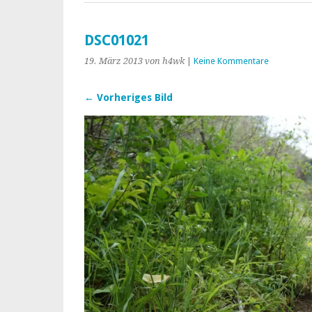
DSC01021
19. März 2013
von h4wk
|
Keine Kommentare
← Vorheriges Bild