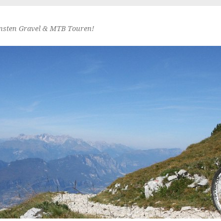
nsten Gravel & MTB Touren!