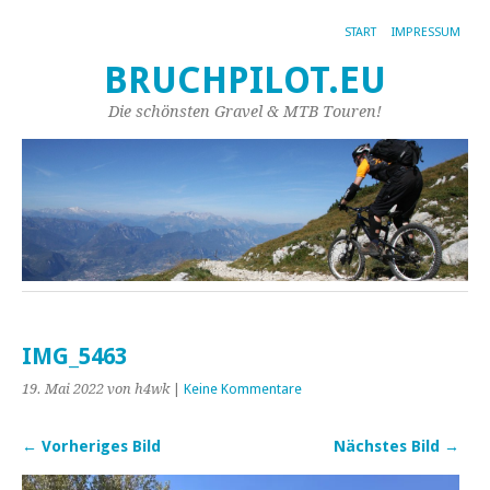
START
IMPRESSUM
BRUCHPILOT.EU
Die schönsten Gravel & MTB Touren!
IMG_5463
19. Mai 2022
von h4wk
|
Keine Kommentare
← Vorheriges Bild
Nächstes Bild →