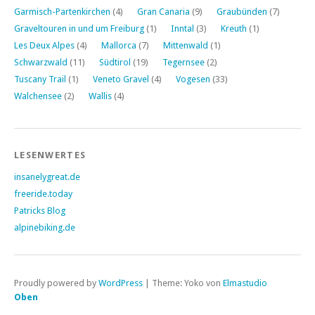
Garmisch-Partenkirchen
(4)
Gran Canaria
(9)
Graubünden
(7)
Graveltouren in und um Freiburg
(1)
Inntal
(3)
Kreuth
(1)
Les Deux Alpes
(4)
Mallorca
(7)
Mittenwald
(1)
Schwarzwald
(11)
Südtirol
(19)
Tegernsee
(2)
Tuscany Trail
(1)
Veneto Gravel
(4)
Vogesen
(33)
Walchensee
(2)
Wallis
(4)
LESENWERTES
insanelygreat.de
freeride.today
Patricks Blog
alpinebiking.de
Proudly powered by
WordPress
|
Theme: Yoko von
Elmastudio
Oben