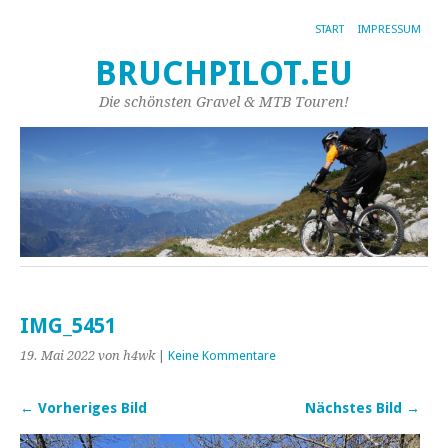
START
IMPRESSUM
BRUCHPILOT.EU
Die schönsten Gravel & MTB Touren!
IMG_5451
19. Mai 2022
von h4wk
|
Keine Kommentare
← Vorheriges Bild
Nächstes Bild →