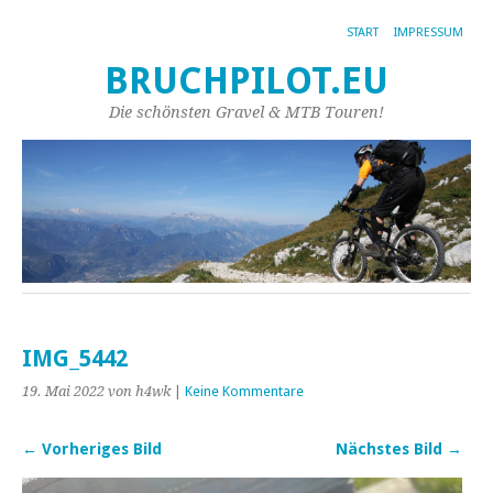
START
IMPRESSUM
BRUCHPILOT.EU
Die schönsten Gravel & MTB Touren!
IMG_5442
19. Mai 2022
von h4wk
|
Keine Kommentare
← Vorheriges Bild
Nächstes Bild →