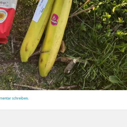
mentar schreiben
.