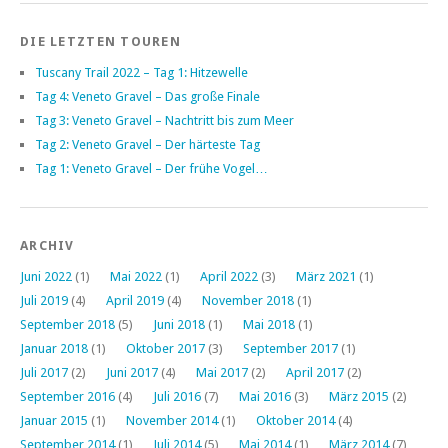
DIE LETZTEN TOUREN
Tuscany Trail 2022 – Tag 1: Hitzewelle
Tag 4: Veneto Gravel – Das große Finale
Tag 3: Veneto Gravel – Nachtritt bis zum Meer
Tag 2: Veneto Gravel – Der härteste Tag
Tag 1: Veneto Gravel – Der frühe Vogel…
ARCHIV
Juni 2022
(1)
Mai 2022
(1)
April 2022
(3)
März 2021
(1)
Juli 2019
(4)
April 2019
(4)
November 2018
(1)
September 2018
(5)
Juni 2018
(1)
Mai 2018
(1)
Januar 2018
(1)
Oktober 2017
(3)
September 2017
(1)
Juli 2017
(2)
Juni 2017
(4)
Mai 2017
(2)
April 2017
(2)
September 2016
(4)
Juli 2016
(7)
Mai 2016
(3)
März 2015
(2)
Januar 2015
(1)
November 2014
(1)
Oktober 2014
(4)
September 2014
(1)
Juli 2014
(5)
Mai 2014
(1)
März 2014
(7)