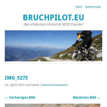
START
IMPRESSUM
BRUCHPILOT.EU
Die schönsten Gravel & MTB Touren!
IMG_5273
20. April 2022
von h4wk
|
Keine Kommentare
← Vorheriges Bild
Nächstes Bild →