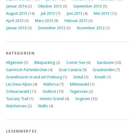
Januar 2014
(2)
Oktober 2013
(3)
September 2013
(5)
August 2013
(14)
Juli 2013
(7)
Juni 2013
(4)
Mai 2013
(12)
April 2013
(3)
März 2013
(8)
Februar 2013
(3)
Januar 2013
(3)
Dezember 2012
(5)
November 2012
(1)
KATEGORIEN
Allgemein
(5)
Bikepacking
(2)
Comer See
(6)
Gardasee
(20)
Garmisch-Partenkirchen
(4)
Gran Canaria
(9)
Graubünden
(7)
Graveltouren in und um Freiburg
(1)
Inntal
(3)
Kreuth
(1)
Les Deux Alpes
(4)
Mallorca
(7)
Mittenwald
(1)
Schwarzwald
(11)
Südtirol
(19)
Tegernsee
(2)
Tuscany Trail
(1)
Veneto Gravel
(4)
Vogesen
(33)
Walchensee
(2)
Wallis
(4)
LESENWERTES