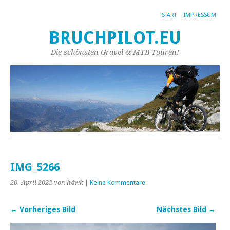
START
IMPRESSUM
BRUCHPILOT.EU
Die schönsten Gravel & MTB Touren!
IMG_5266
20. April 2022
von h4wk
|
Keine Kommentare
← Vorheriges Bild
Nächstes Bild →