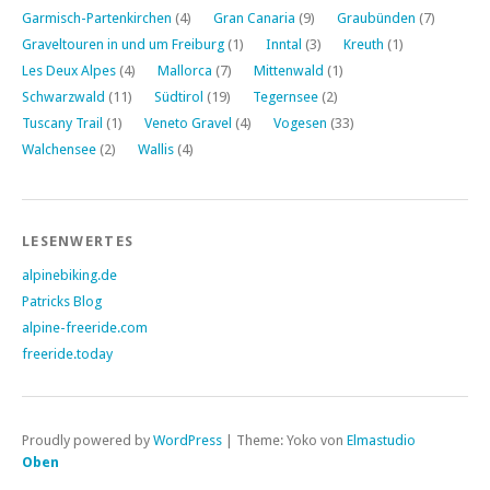
Garmisch-Partenkirchen
(4)
Gran Canaria
(9)
Graubünden
(7)
Graveltouren in und um Freiburg
(1)
Inntal
(3)
Kreuth
(1)
Les Deux Alpes
(4)
Mallorca
(7)
Mittenwald
(1)
Schwarzwald
(11)
Südtirol
(19)
Tegernsee
(2)
Tuscany Trail
(1)
Veneto Gravel
(4)
Vogesen
(33)
Walchensee
(2)
Wallis
(4)
LESENWERTES
alpinebiking.de
Patricks Blog
alpine-freeride.com
freeride.today
Proudly powered by
WordPress
|
Theme: Yoko von
Elmastudio
Oben