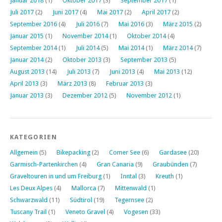
Januar 2018
(1)
Oktober 2017
(3)
September 2017
(1)
Juli 2017
(2)
Juni 2017
(4)
Mai 2017
(2)
April 2017
(2)
September 2016
(4)
Juli 2016
(7)
Mai 2016
(3)
März 2015
(2)
Januar 2015
(1)
November 2014
(1)
Oktober 2014
(4)
September 2014
(1)
Juli 2014
(5)
Mai 2014
(1)
März 2014
(7)
Januar 2014
(2)
Oktober 2013
(3)
September 2013
(5)
August 2013
(14)
Juli 2013
(7)
Juni 2013
(4)
Mai 2013
(12)
April 2013
(3)
März 2013
(8)
Februar 2013
(3)
Januar 2013
(3)
Dezember 2012
(5)
November 2012
(1)
KATEGORIEN
Allgemein
(5)
Bikepacking
(2)
Comer See
(6)
Gardasee
(20)
Garmisch-Partenkirchen
(4)
Gran Canaria
(9)
Graubünden
(7)
Graveltouren in und um Freiburg
(1)
Inntal
(3)
Kreuth
(1)
Les Deux Alpes
(4)
Mallorca
(7)
Mittenwald
(1)
Schwarzwald
(11)
Südtirol
(19)
Tegernsee
(2)
Tuscany Trail
(1)
Veneto Gravel
(4)
Vogesen
(33)