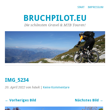
START
IMPRESSUM
BRUCHPILOT.EU
Die schönsten Gravel & MTB Touren!
IMG_5234
20. April 2022
von h4wk
|
Keine Kommentare
← Vorheriges Bild
Nächstes Bild →