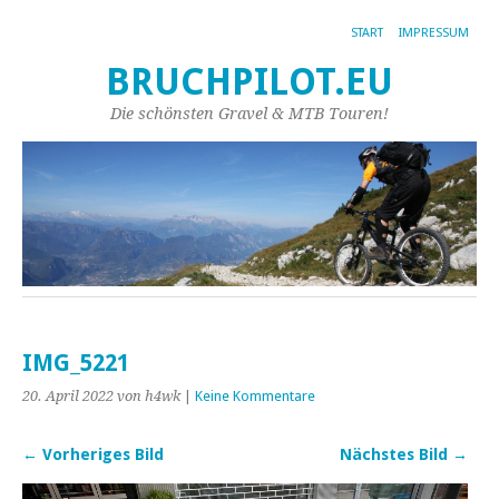
START
IMPRESSUM
BRUCHPILOT.EU
Die schönsten Gravel & MTB Touren!
IMG_5221
20. April 2022
von h4wk
|
Keine Kommentare
← Vorheriges Bild
Nächstes Bild →