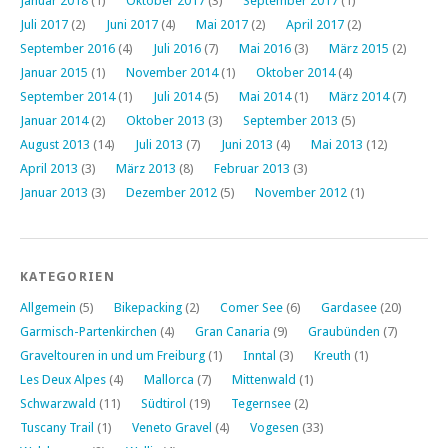
Januar 2018
(1)
Oktober 2017
(3)
September 2017
(1)
Juli 2017
(2)
Juni 2017
(4)
Mai 2017
(2)
April 2017
(2)
September 2016
(4)
Juli 2016
(7)
Mai 2016
(3)
März 2015
(2)
Januar 2015
(1)
November 2014
(1)
Oktober 2014
(4)
September 2014
(1)
Juli 2014
(5)
Mai 2014
(1)
März 2014
(7)
Januar 2014
(2)
Oktober 2013
(3)
September 2013
(5)
August 2013
(14)
Juli 2013
(7)
Juni 2013
(4)
Mai 2013
(12)
April 2013
(3)
März 2013
(8)
Februar 2013
(3)
Januar 2013
(3)
Dezember 2012
(5)
November 2012
(1)
KATEGORIEN
Allgemein
(5)
Bikepacking
(2)
Comer See
(6)
Gardasee
(20)
Garmisch-Partenkirchen
(4)
Gran Canaria
(9)
Graubünden
(7)
Graveltouren in und um Freiburg
(1)
Inntal
(3)
Kreuth
(1)
Les Deux Alpes
(4)
Mallorca
(7)
Mittenwald
(1)
Schwarzwald
(11)
Südtirol
(19)
Tegernsee
(2)
Tuscany Trail
(1)
Veneto Gravel
(4)
Vogesen
(33)