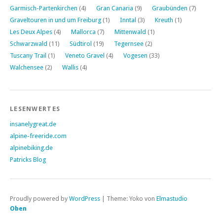
Garmisch-Partenkirchen
(4)
Gran Canaria
(9)
Graubünden
(7)
Graveltouren in und um Freiburg
(1)
Inntal
(3)
Kreuth
(1)
Les Deux Alpes
(4)
Mallorca
(7)
Mittenwald
(1)
Schwarzwald
(11)
Südtirol
(19)
Tegernsee
(2)
Tuscany Trail
(1)
Veneto Gravel
(4)
Vogesen
(33)
Walchensee
(2)
Wallis
(4)
LESENWERTES
insanelygreat.de
alpine-freeride.com
alpinebiking.de
Patricks Blog
Proudly powered by
WordPress
|
Theme: Yoko von
Elmastudio
Oben