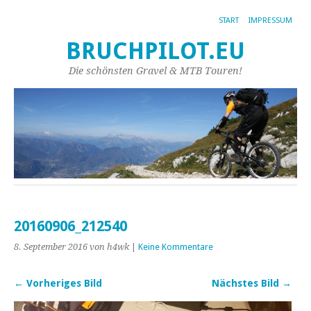
START
IMPRESSUM
BRUCHPILOT.EU
Die schönsten Gravel & MTB Touren!
20160906_212540
8. September 2016
von h4wk
|
Keine Kommentare
← Vorheriges Bild
Nächstes Bild →