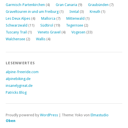
Garmisch-Partenkirchen
(4)
Gran Canaria
(9)
Graubünden
(7)
Graveltouren in und um Freiburg
(1)
Inntal
(3)
Kreuth
(1)
Les Deux Alpes
(4)
Mallorca
(7)
Mittenwald
(1)
Schwarzwald
(11)
Südtirol
(19)
Tegernsee
(2)
Tuscany Trail
(1)
Veneto Gravel
(4)
Vogesen
(33)
Walchensee
(2)
Wallis
(4)
LESENWERTES
alpine-freeride.com
alpinebiking.de
insanelygreat.de
Patricks Blog
Proudly powered by
WordPress
|
Theme: Yoko von
Elmastudio
Oben