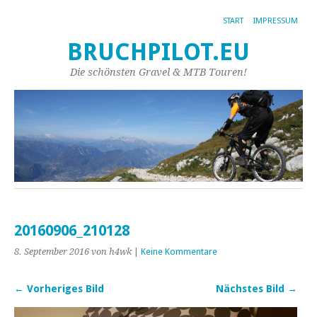
START
IMPRESSUM
BRUCHPILOT.EU
Die schönsten Gravel & MTB Touren!
20160906_210128
8. September 2016
von h4wk
|
Keine Kommentare
← Vorheriges Bild
Nächstes Bild →