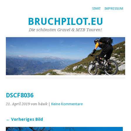
START
IMPRESSUM
BRUCHPILOT.EU
Die schönsten Gravel & MTB Touren!
DSCF8036
21. April 2019
von h4wk
|
Keine Kommentare
← Vorheriges Bild