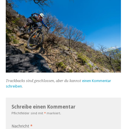
Trackbacks sind geschlossen, aber du kannst
einen Kommentar
schreiben
.
Schreibe einen Kommentar
Pflichtfelder sind mit
*
markiert.
Nachricht
*