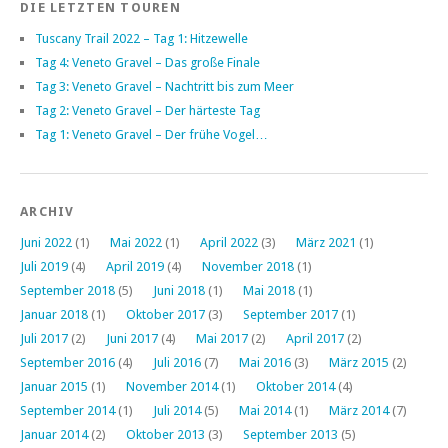
DIE LETZTEN TOUREN
Tuscany Trail 2022 – Tag 1: Hitzewelle
Tag 4: Veneto Gravel – Das große Finale
Tag 3: Veneto Gravel – Nachtritt bis zum Meer
Tag 2: Veneto Gravel – Der härteste Tag
Tag 1: Veneto Gravel – Der frühe Vogel…
ARCHIV
Juni 2022
(1)
Mai 2022
(1)
April 2022
(3)
März 2021
(1)
Juli 2019
(4)
April 2019
(4)
November 2018
(1)
September 2018
(5)
Juni 2018
(1)
Mai 2018
(1)
Januar 2018
(1)
Oktober 2017
(3)
September 2017
(1)
Juli 2017
(2)
Juni 2017
(4)
Mai 2017
(2)
April 2017
(2)
September 2016
(4)
Juli 2016
(7)
Mai 2016
(3)
März 2015
(2)
Januar 2015
(1)
November 2014
(1)
Oktober 2014
(4)
September 2014
(1)
Juli 2014
(5)
Mai 2014
(1)
März 2014
(7)
Januar 2014
(2)
Oktober 2013
(3)
September 2013
(5)