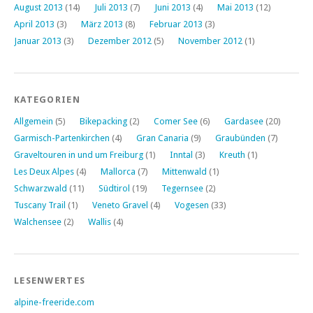
August 2013
(14)
Juli 2013
(7)
Juni 2013
(4)
Mai 2013
(12)
April 2013
(3)
März 2013
(8)
Februar 2013
(3)
Januar 2013
(3)
Dezember 2012
(5)
November 2012
(1)
KATEGORIEN
Allgemein
(5)
Bikepacking
(2)
Comer See
(6)
Gardasee
(20)
Garmisch-Partenkirchen
(4)
Gran Canaria
(9)
Graubünden
(7)
Graveltouren in und um Freiburg
(1)
Inntal
(3)
Kreuth
(1)
Les Deux Alpes
(4)
Mallorca
(7)
Mittenwald
(1)
Schwarzwald
(11)
Südtirol
(19)
Tegernsee
(2)
Tuscany Trail
(1)
Veneto Gravel
(4)
Vogesen
(33)
Walchensee
(2)
Wallis
(4)
LESENWERTES
alpine-freeride.com