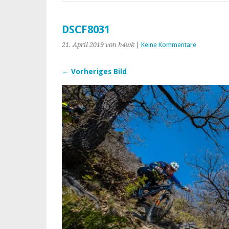
DSCF8031
21. April 2019
von h4wk
|
Keine Kommentare
← Vorheriges Bild