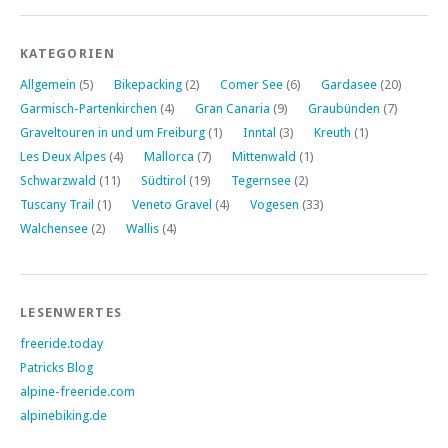
KATEGORIEN
Allgemein
(5)
Bikepacking
(2)
Comer See
(6)
Gardasee
(20)
Garmisch-Partenkirchen
(4)
Gran Canaria
(9)
Graubünden
(7)
Graveltouren in und um Freiburg
(1)
Inntal
(3)
Kreuth
(1)
Les Deux Alpes
(4)
Mallorca
(7)
Mittenwald
(1)
Schwarzwald
(11)
Südtirol
(19)
Tegernsee
(2)
Tuscany Trail
(1)
Veneto Gravel
(4)
Vogesen
(33)
Walchensee
(2)
Wallis
(4)
LESENWERTES
freeride.today
Patricks Blog
alpine-freeride.com
alpinebiking.de