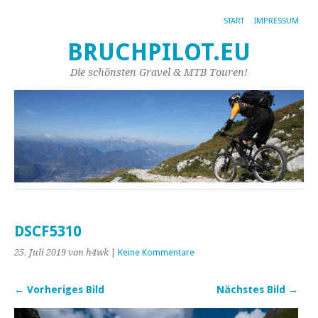
START
IMPRESSUM
BRUCHPILOT.EU
Die schönsten Gravel & MTB Touren!
DSCF5310
25. Juli 2019
von h4wk
|
Keine Kommentare
← Vorheriges Bild
Nächstes Bild →