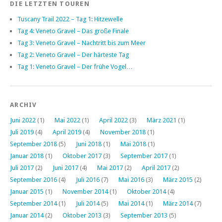
DIE LETZTEN TOUREN
Tuscany Trail 2022 – Tag 1: Hitzewelle
Tag 4: Veneto Gravel – Das große Finale
Tag 3: Veneto Gravel – Nachtritt bis zum Meer
Tag 2: Veneto Gravel – Der härteste Tag
Tag 1: Veneto Gravel – Der frühe Vogel…
ARCHIV
Juni 2022
(1)
Mai 2022
(1)
April 2022
(3)
März 2021
(1)
Juli 2019
(4)
April 2019
(4)
November 2018
(1)
September 2018
(5)
Juni 2018
(1)
Mai 2018
(1)
Januar 2018
(1)
Oktober 2017
(3)
September 2017
(1)
Juli 2017
(2)
Juni 2017
(4)
Mai 2017
(2)
April 2017
(2)
September 2016
(4)
Juli 2016
(7)
Mai 2016
(3)
März 2015
(2)
Januar 2015
(1)
November 2014
(1)
Oktober 2014
(4)
September 2014
(1)
Juli 2014
(5)
Mai 2014
(1)
März 2014
(7)
Januar 2014
(2)
Oktober 2013
(3)
September 2013
(5)