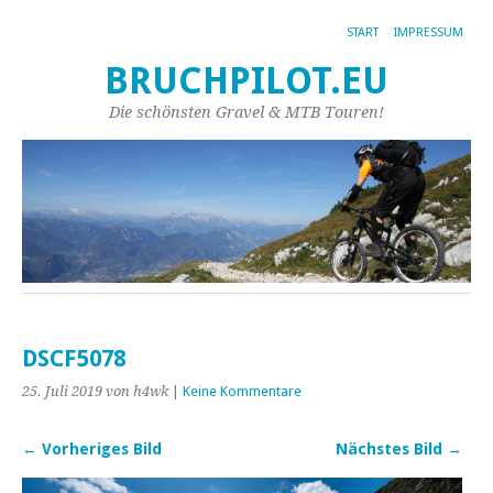
START
IMPRESSUM
BRUCHPILOT.EU
Die schönsten Gravel & MTB Touren!
DSCF5078
25. Juli 2019
von h4wk
|
Keine Kommentare
← Vorheriges Bild
Nächstes Bild →