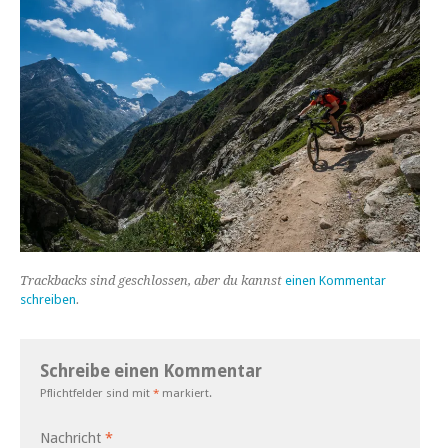
Trackbacks sind geschlossen, aber du kannst
einen Kommentar
schreiben
.
Schreibe einen Kommentar
Pflichtfelder sind mit
*
markiert.
Nachricht
*