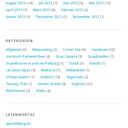
August 2013
(14)
Juli 2013
(7)
Juni 2013
(4)
Mai 2013
(12)
April 2013
(3)
März 2013
(8)
Februar 2013
(3)
Januar 2013
(3)
Dezember 2012
(5)
November 2012
(1)
KATEGORIEN
Allgemein
(5)
Bikepacking
(2)
Comer See
(6)
Gardasee
(20)
Garmisch-Partenkirchen
(4)
Gran Canaria
(9)
Graubünden
(7)
Graveltouren in und um Freiburg
(1)
Inntal
(3)
Kreuth
(1)
Les Deux Alpes
(4)
Mallorca
(7)
Mittenwald
(1)
Schwarzwald
(11)
Südtirol
(19)
Tegernsee
(2)
Tuscany Trail
(1)
Veneto Gravel
(4)
Vogesen
(33)
Walchensee
(2)
Wallis
(4)
LESENWERTES
alpinebiking.de