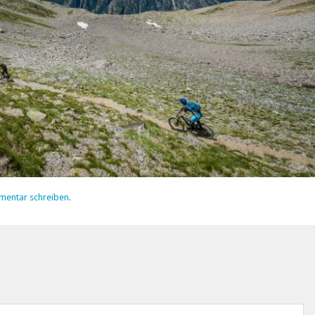
mentar schreiben
.