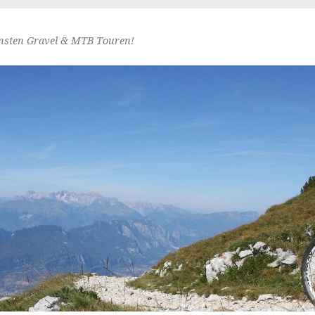
nsten Gravel & MTB Touren!