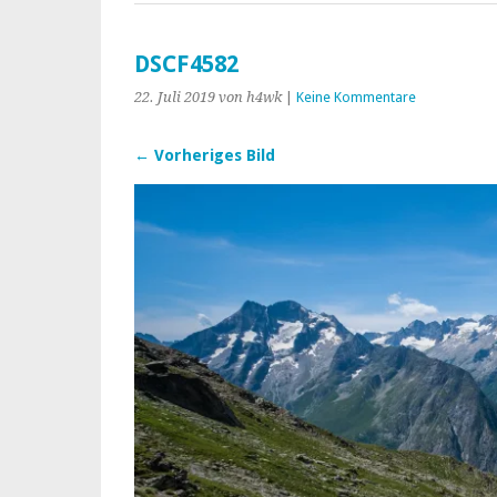
DSCF4582
22. Juli 2019
von h4wk
|
Keine Kommentare
← Vorheriges Bild