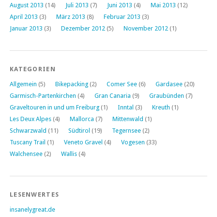
August 2013
(14)
Juli 2013
(7)
Juni 2013
(4)
Mai 2013
(12)
April 2013
(3)
März 2013
(8)
Februar 2013
(3)
Januar 2013
(3)
Dezember 2012
(5)
November 2012
(1)
KATEGORIEN
Allgemein
(5)
Bikepacking
(2)
Comer See
(6)
Gardasee
(20)
Garmisch-Partenkirchen
(4)
Gran Canaria
(9)
Graubünden
(7)
Graveltouren in und um Freiburg
(1)
Inntal
(3)
Kreuth
(1)
Les Deux Alpes
(4)
Mallorca
(7)
Mittenwald
(1)
Schwarzwald
(11)
Südtirol
(19)
Tegernsee
(2)
Tuscany Trail
(1)
Veneto Gravel
(4)
Vogesen
(33)
Walchensee
(2)
Wallis
(4)
LESENWERTES
insanelygreat.de