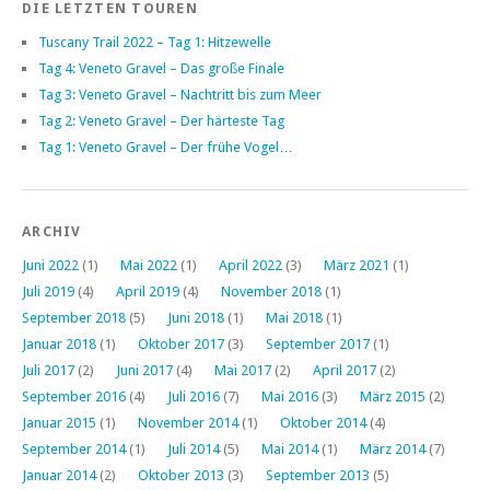
DIE LETZTEN TOUREN
Tuscany Trail 2022 – Tag 1: Hitzewelle
Tag 4: Veneto Gravel – Das große Finale
Tag 3: Veneto Gravel – Nachtritt bis zum Meer
Tag 2: Veneto Gravel – Der härteste Tag
Tag 1: Veneto Gravel – Der frühe Vogel…
ARCHIV
Juni 2022
(1)
Mai 2022
(1)
April 2022
(3)
März 2021
(1)
Juli 2019
(4)
April 2019
(4)
November 2018
(1)
September 2018
(5)
Juni 2018
(1)
Mai 2018
(1)
Januar 2018
(1)
Oktober 2017
(3)
September 2017
(1)
Juli 2017
(2)
Juni 2017
(4)
Mai 2017
(2)
April 2017
(2)
September 2016
(4)
Juli 2016
(7)
Mai 2016
(3)
März 2015
(2)
Januar 2015
(1)
November 2014
(1)
Oktober 2014
(4)
September 2014
(1)
Juli 2014
(5)
Mai 2014
(1)
März 2014
(7)
Januar 2014
(2)
Oktober 2013
(3)
September 2013
(5)