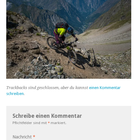
Trackbacks sind geschlossen, aber du kannst
einen Kommentar
schreiben
.
Schreibe einen Kommentar
Pflichtfelder sind mit
*
markiert.
Nachricht
*