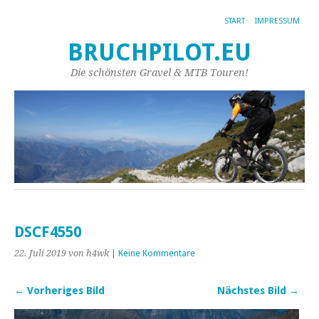
START
IMPRESSUM
BRUCHPILOT.EU
Die schönsten Gravel & MTB Touren!
DSCF4550
22. Juli 2019
von h4wk
|
Keine Kommentare
← Vorheriges Bild
Nächstes Bild →