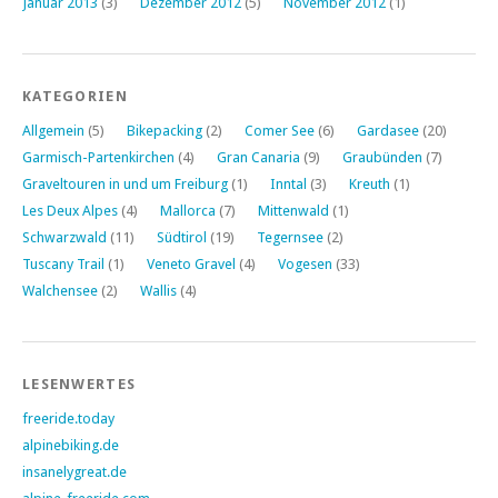
Januar 2013
(3)
Dezember 2012
(5)
November 2012
(1)
KATEGORIEN
Allgemein
(5)
Bikepacking
(2)
Comer See
(6)
Gardasee
(20)
Garmisch-Partenkirchen
(4)
Gran Canaria
(9)
Graubünden
(7)
Graveltouren in und um Freiburg
(1)
Inntal
(3)
Kreuth
(1)
Les Deux Alpes
(4)
Mallorca
(7)
Mittenwald
(1)
Schwarzwald
(11)
Südtirol
(19)
Tegernsee
(2)
Tuscany Trail
(1)
Veneto Gravel
(4)
Vogesen
(33)
Walchensee
(2)
Wallis
(4)
LESENWERTES
freeride.today
alpinebiking.de
insanelygreat.de