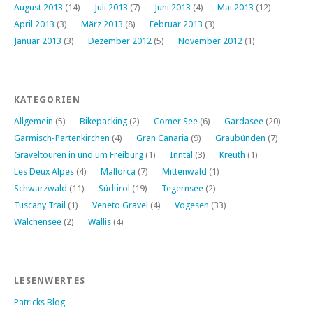
August 2013
(14)
Juli 2013
(7)
Juni 2013
(4)
Mai 2013
(12)
April 2013
(3)
März 2013
(8)
Februar 2013
(3)
Januar 2013
(3)
Dezember 2012
(5)
November 2012
(1)
KATEGORIEN
Allgemein
(5)
Bikepacking
(2)
Comer See
(6)
Gardasee
(20)
Garmisch-Partenkirchen
(4)
Gran Canaria
(9)
Graubünden
(7)
Graveltouren in und um Freiburg
(1)
Inntal
(3)
Kreuth
(1)
Les Deux Alpes
(4)
Mallorca
(7)
Mittenwald
(1)
Schwarzwald
(11)
Südtirol
(19)
Tegernsee
(2)
Tuscany Trail
(1)
Veneto Gravel
(4)
Vogesen
(33)
Walchensee
(2)
Wallis
(4)
LESENWERTES
Patricks Blog