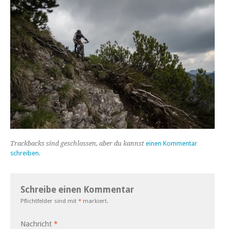
Trackbacks sind geschlossen, aber du kannst
einen Kommentar
schreiben
.
Schreibe einen Kommentar
Pflichtfelder sind mit
*
markiert.
Nachricht
*