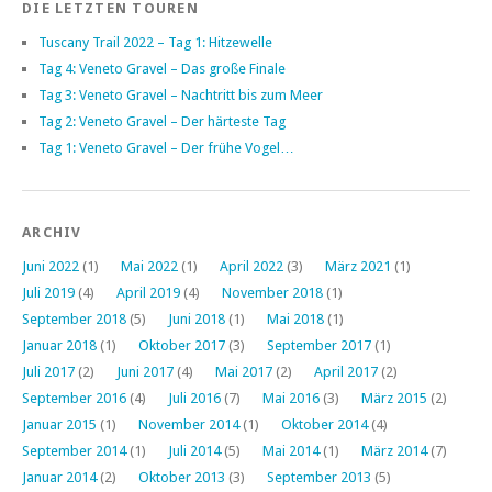
DIE LETZTEN TOUREN
Tuscany Trail 2022 – Tag 1: Hitzewelle
Tag 4: Veneto Gravel – Das große Finale
Tag 3: Veneto Gravel – Nachtritt bis zum Meer
Tag 2: Veneto Gravel – Der härteste Tag
Tag 1: Veneto Gravel – Der frühe Vogel…
ARCHIV
Juni 2022
(1)
Mai 2022
(1)
April 2022
(3)
März 2021
(1)
Juli 2019
(4)
April 2019
(4)
November 2018
(1)
September 2018
(5)
Juni 2018
(1)
Mai 2018
(1)
Januar 2018
(1)
Oktober 2017
(3)
September 2017
(1)
Juli 2017
(2)
Juni 2017
(4)
Mai 2017
(2)
April 2017
(2)
September 2016
(4)
Juli 2016
(7)
Mai 2016
(3)
März 2015
(2)
Januar 2015
(1)
November 2014
(1)
Oktober 2014
(4)
September 2014
(1)
Juli 2014
(5)
Mai 2014
(1)
März 2014
(7)
Januar 2014
(2)
Oktober 2013
(3)
September 2013
(5)