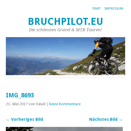
START
IMPRESSUM
BRUCHPILOT.EU
Die schönsten Gravel & MTB Touren!
IMG_8693
25. Mai 2017
von h4wk
|
Keine Kommentare
← Vorheriges Bild
Nächstes Bild →