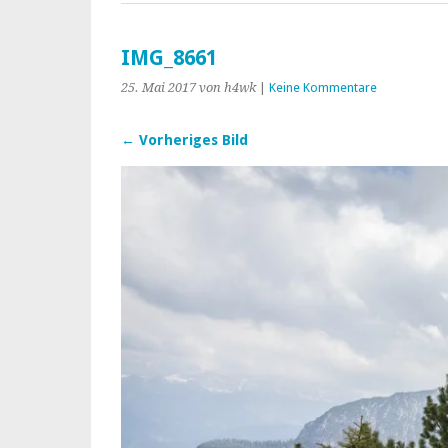
IMG_8661
25. Mai 2017
von h4wk
|
Keine Kommentare
← Vorheriges Bild