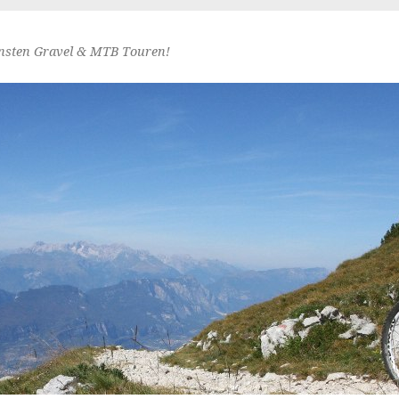
nsten Gravel & MTB Touren!