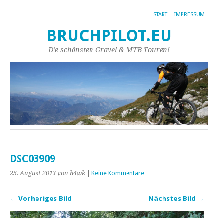
START
IMPRESSUM
BRUCHPILOT.EU
Die schönsten Gravel & MTB Touren!
DSC03909
25. August 2013
von h4wk
|
Keine Kommentare
← Vorheriges Bild
Nächstes Bild →