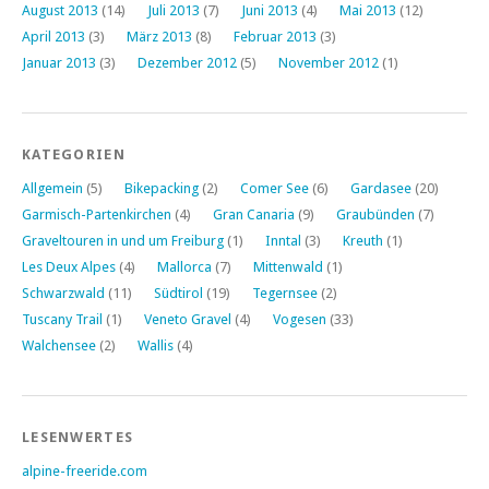
August 2013
(14)
Juli 2013
(7)
Juni 2013
(4)
Mai 2013
(12)
April 2013
(3)
März 2013
(8)
Februar 2013
(3)
Januar 2013
(3)
Dezember 2012
(5)
November 2012
(1)
KATEGORIEN
Allgemein
(5)
Bikepacking
(2)
Comer See
(6)
Gardasee
(20)
Garmisch-Partenkirchen
(4)
Gran Canaria
(9)
Graubünden
(7)
Graveltouren in und um Freiburg
(1)
Inntal
(3)
Kreuth
(1)
Les Deux Alpes
(4)
Mallorca
(7)
Mittenwald
(1)
Schwarzwald
(11)
Südtirol
(19)
Tegernsee
(2)
Tuscany Trail
(1)
Veneto Gravel
(4)
Vogesen
(33)
Walchensee
(2)
Wallis
(4)
LESENWERTES
alpine-freeride.com