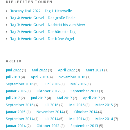
DIE LETZTEN TOUREN
Tuscany Trail 2022 – Tag 1: Hitzewelle
Tag 4: Veneto Gravel – Das große Finale
Tag 3: Veneto Gravel – Nachtritt bis zum Meer
Tag 2: Veneto Gravel – Der härteste Tag
Tag 1: Veneto Gravel – Der frühe Vogel…
ARCHIV
Juni 2022
(1)
Mai 2022
(1)
April 2022
(3)
März 2021
(1)
Juli 2019
(4)
April 2019
(4)
November 2018
(1)
September 2018
(5)
Juni 2018
(1)
Mai 2018
(1)
Januar 2018
(1)
Oktober 2017
(3)
September 2017
(1)
Juli 2017
(2)
Juni 2017
(4)
Mai 2017
(2)
April 2017
(2)
September 2016
(4)
Juli 2016
(7)
Mai 2016
(3)
März 2015
(2)
Januar 2015
(1)
November 2014
(1)
Oktober 2014
(4)
September 2014
(1)
Juli 2014
(5)
Mai 2014
(1)
März 2014
(7)
Januar 2014
(2)
Oktober 2013
(3)
September 2013
(5)