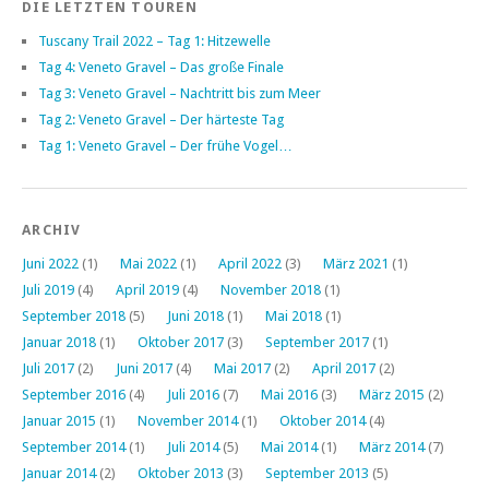
DIE LETZTEN TOUREN
Tuscany Trail 2022 – Tag 1: Hitzewelle
Tag 4: Veneto Gravel – Das große Finale
Tag 3: Veneto Gravel – Nachtritt bis zum Meer
Tag 2: Veneto Gravel – Der härteste Tag
Tag 1: Veneto Gravel – Der frühe Vogel…
ARCHIV
Juni 2022
(1)
Mai 2022
(1)
April 2022
(3)
März 2021
(1)
Juli 2019
(4)
April 2019
(4)
November 2018
(1)
September 2018
(5)
Juni 2018
(1)
Mai 2018
(1)
Januar 2018
(1)
Oktober 2017
(3)
September 2017
(1)
Juli 2017
(2)
Juni 2017
(4)
Mai 2017
(2)
April 2017
(2)
September 2016
(4)
Juli 2016
(7)
Mai 2016
(3)
März 2015
(2)
Januar 2015
(1)
November 2014
(1)
Oktober 2014
(4)
September 2014
(1)
Juli 2014
(5)
Mai 2014
(1)
März 2014
(7)
Januar 2014
(2)
Oktober 2013
(3)
September 2013
(5)