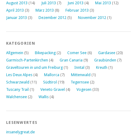
August 2013
(14)
Juli 2013
(7)
Juni 2013
(4)
Mai 2013
(12)
April 2013
(3)
März 2013
(8)
Februar 2013
(3)
Januar 2013
(3)
Dezember 2012
(5)
November 2012
(1)
KATEGORIEN
Allgemein
(5)
Bikepacking
(2)
Comer See
(6)
Gardasee
(20)
Garmisch-Partenkirchen
(4)
Gran Canaria
(9)
Graubünden
(7)
Graveltouren in und um Freiburg
(1)
Inntal
(3)
Kreuth
(1)
Les Deux Alpes
(4)
Mallorca
(7)
Mittenwald
(1)
Schwarzwald
(11)
Südtirol
(19)
Tegernsee
(2)
Tuscany Trail
(1)
Veneto Gravel
(4)
Vogesen
(33)
Walchensee
(2)
Wallis
(4)
LESENWERTES
insanelygreat.de