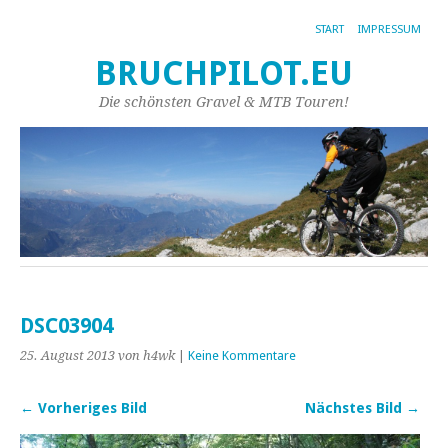
START
IMPRESSUM
BRUCHPILOT.EU
Die schönsten Gravel & MTB Touren!
DSC03904
25. August 2013
von h4wk
|
Keine Kommentare
← Vorheriges Bild
Nächstes Bild →