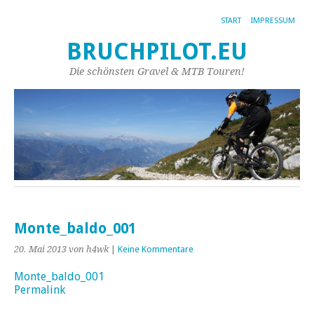
START
IMPRESSUM
BRUCHPILOT.EU
Die schönsten Gravel & MTB Touren!
Monte_baldo_001
20. Mai 2013
von h4wk
|
Keine Kommentare
Monte_baldo_001
Permalink