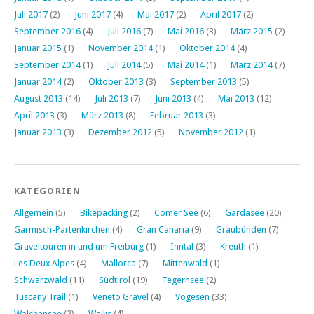
Juli 2017
(2)
Juni 2017
(4)
Mai 2017
(2)
April 2017
(2)
September 2016
(4)
Juli 2016
(7)
Mai 2016
(3)
März 2015
(2)
Januar 2015
(1)
November 2014
(1)
Oktober 2014
(4)
September 2014
(1)
Juli 2014
(5)
Mai 2014
(1)
März 2014
(7)
Januar 2014
(2)
Oktober 2013
(3)
September 2013
(5)
August 2013
(14)
Juli 2013
(7)
Juni 2013
(4)
Mai 2013
(12)
April 2013
(3)
März 2013
(8)
Februar 2013
(3)
Januar 2013
(3)
Dezember 2012
(5)
November 2012
(1)
KATEGORIEN
Allgemein
(5)
Bikepacking
(2)
Comer See
(6)
Gardasee
(20)
Garmisch-Partenkirchen
(4)
Gran Canaria
(9)
Graubünden
(7)
Graveltouren in und um Freiburg
(1)
Inntal
(3)
Kreuth
(1)
Les Deux Alpes
(4)
Mallorca
(7)
Mittenwald
(1)
Schwarzwald
(11)
Südtirol
(19)
Tegernsee
(2)
Tuscany Trail
(1)
Veneto Gravel
(4)
Vogesen
(33)
Walchensee
(2)
Wallis
(4)