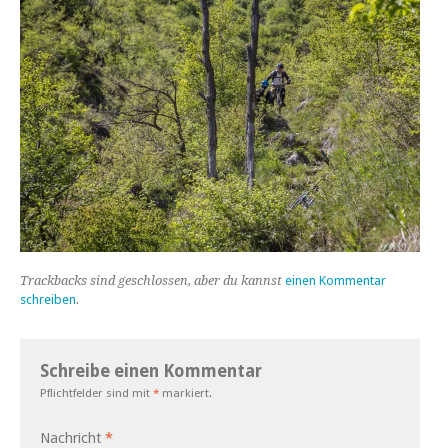
Trackbacks sind geschlossen, aber du kannst
einen Kommentar
schreiben
.
Schreibe einen Kommentar
Pflichtfelder sind mit
*
markiert.
Nachricht
*