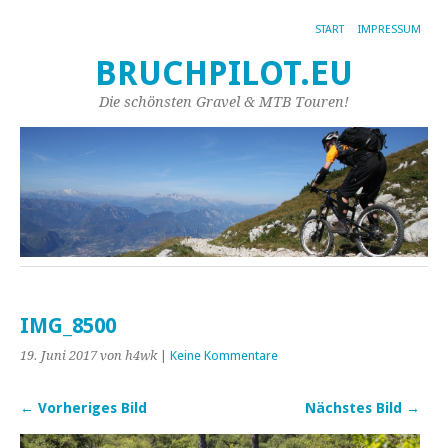
START
IMPRESSUM
BRUCHPILOT.EU
Die schönsten Gravel & MTB Touren!
IMG_8500
19. Juni 2017
von h4wk
|
Keine Kommentare
← Vorheriges Bild
Nächstes Bild →