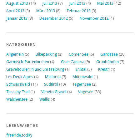
August 2013
(14)
Juli 2013
(7)
Juni 2013
(4)
Mai 2013
(12)
April 2013
(3)
März 2013
(8)
Februar 2013
(3)
Januar 2013
(3)
Dezember 2012
(5)
November 2012
(1)
KATEGORIEN
Allgemein
(5)
Bikepacking
(2)
Comer See
(6)
Gardasee
(20)
Garmisch-Partenkirchen
(4)
Gran Canaria
(9)
Graubünden
(7)
Graveltouren in und um Freiburg
(1)
Inntal
(3)
Kreuth
(1)
Les Deux Alpes
(4)
Mallorca
(7)
Mittenwald
(1)
Schwarzwald
(11)
Südtirol
(19)
Tegernsee
(2)
Tuscany Trail
(1)
Veneto Gravel
(4)
Vogesen
(33)
Walchensee
(2)
Wallis
(4)
LESENWERTES
freeride.today