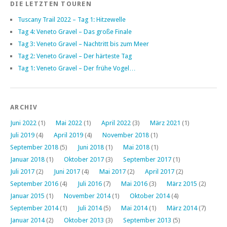
DIE LETZTEN TOUREN
Tuscany Trail 2022 – Tag 1: Hitzewelle
Tag 4: Veneto Gravel – Das große Finale
Tag 3: Veneto Gravel – Nachtritt bis zum Meer
Tag 2: Veneto Gravel – Der härteste Tag
Tag 1: Veneto Gravel – Der frühe Vogel…
ARCHIV
Juni 2022
(1)
Mai 2022
(1)
April 2022
(3)
März 2021
(1)
Juli 2019
(4)
April 2019
(4)
November 2018
(1)
September 2018
(5)
Juni 2018
(1)
Mai 2018
(1)
Januar 2018
(1)
Oktober 2017
(3)
September 2017
(1)
Juli 2017
(2)
Juni 2017
(4)
Mai 2017
(2)
April 2017
(2)
September 2016
(4)
Juli 2016
(7)
Mai 2016
(3)
März 2015
(2)
Januar 2015
(1)
November 2014
(1)
Oktober 2014
(4)
September 2014
(1)
Juli 2014
(5)
Mai 2014
(1)
März 2014
(7)
Januar 2014
(2)
Oktober 2013
(3)
September 2013
(5)