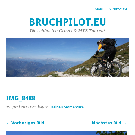
START
IMPRESSUM
BRUCHPILOT.EU
Die schönsten Gravel & MTB Touren!
IMG_8488
19. Juni 2017
von h4wk
|
Keine Kommentare
← Vorheriges Bild
Nächstes Bild →