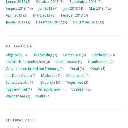
Januar 2014
(2)
Oktober 2013
(3)
September 2013
(5)
August 2013
(14)
Juli 2013
(7)
Juni 2013
(4)
Mai 2013
(12)
April 2013
(3)
März 2013
(8)
Februar 2013
(3)
Januar 2013
(3)
Dezember 2012
(5)
November 2012
(1)
KATEGORIEN
Allgemein
(5)
Bikepacking
(2)
Comer See
(6)
Gardasee
(20)
Garmisch-Partenkirchen
(4)
Gran Canaria
(9)
Graubünden
(7)
Graveltouren in und um Freiburg
(1)
Inntal
(3)
Kreuth
(1)
Les Deux Alpes
(4)
Mallorca
(7)
Mittenwald
(1)
Schwarzwald
(11)
Südtirol
(19)
Tegernsee
(2)
Tuscany Trail
(1)
Veneto Gravel
(4)
Vogesen
(33)
Walchensee
(2)
Wallis
(4)
LESENWERTES