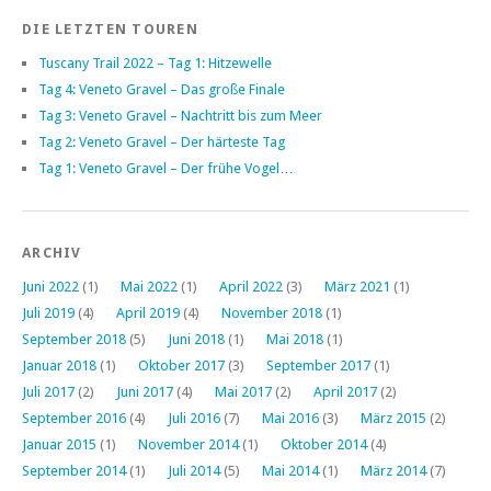
DIE LETZTEN TOUREN
Tuscany Trail 2022 – Tag 1: Hitzewelle
Tag 4: Veneto Gravel – Das große Finale
Tag 3: Veneto Gravel – Nachtritt bis zum Meer
Tag 2: Veneto Gravel – Der härteste Tag
Tag 1: Veneto Gravel – Der frühe Vogel…
ARCHIV
Juni 2022
(1)
Mai 2022
(1)
April 2022
(3)
März 2021
(1)
Juli 2019
(4)
April 2019
(4)
November 2018
(1)
September 2018
(5)
Juni 2018
(1)
Mai 2018
(1)
Januar 2018
(1)
Oktober 2017
(3)
September 2017
(1)
Juli 2017
(2)
Juni 2017
(4)
Mai 2017
(2)
April 2017
(2)
September 2016
(4)
Juli 2016
(7)
Mai 2016
(3)
März 2015
(2)
Januar 2015
(1)
November 2014
(1)
Oktober 2014
(4)
September 2014
(1)
Juli 2014
(5)
Mai 2014
(1)
März 2014
(7)