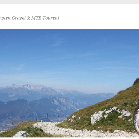
nsten Gravel & MTB Touren!