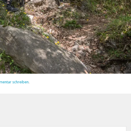
mentar schreiben
.