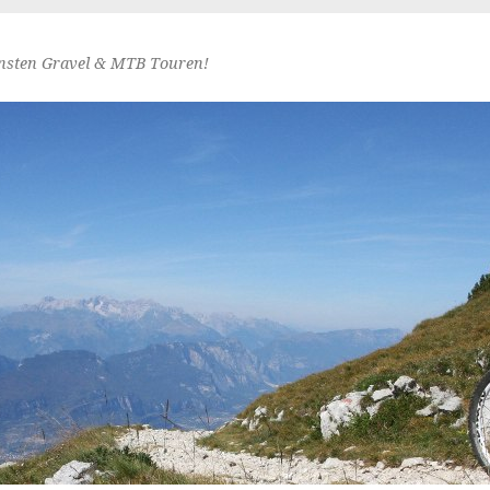
nsten Gravel & MTB Touren!