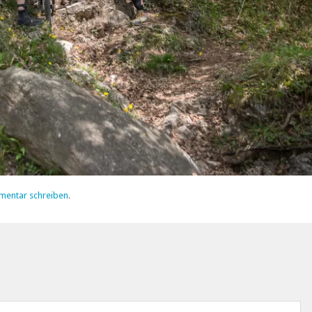
mentar schreiben
.