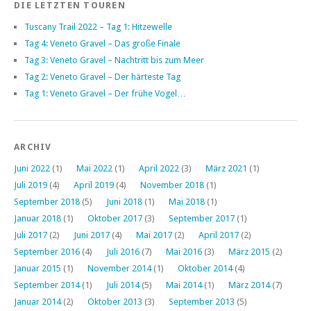
DIE LETZTEN TOUREN
Tuscany Trail 2022 – Tag 1: Hitzewelle
Tag 4: Veneto Gravel – Das große Finale
Tag 3: Veneto Gravel – Nachtritt bis zum Meer
Tag 2: Veneto Gravel – Der härteste Tag
Tag 1: Veneto Gravel – Der frühe Vogel…
ARCHIV
Juni 2022
(1)
Mai 2022
(1)
April 2022
(3)
März 2021
(1)
Juli 2019
(4)
April 2019
(4)
November 2018
(1)
September 2018
(5)
Juni 2018
(1)
Mai 2018
(1)
Januar 2018
(1)
Oktober 2017
(3)
September 2017
(1)
Juli 2017
(2)
Juni 2017
(4)
Mai 2017
(2)
April 2017
(2)
September 2016
(4)
Juli 2016
(7)
Mai 2016
(3)
März 2015
(2)
Januar 2015
(1)
November 2014
(1)
Oktober 2014
(4)
September 2014
(1)
Juli 2014
(5)
Mai 2014
(1)
März 2014
(7)
Januar 2014
(2)
Oktober 2013
(3)
September 2013
(5)