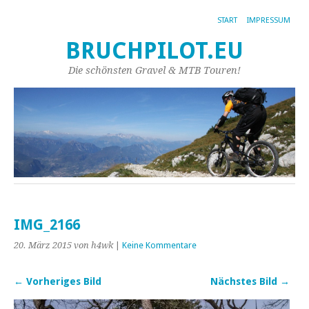
START
IMPRESSUM
BRUCHPILOT.EU
Die schönsten Gravel & MTB Touren!
IMG_2166
20. März 2015
von h4wk
|
Keine Kommentare
← Vorheriges Bild
Nächstes Bild →