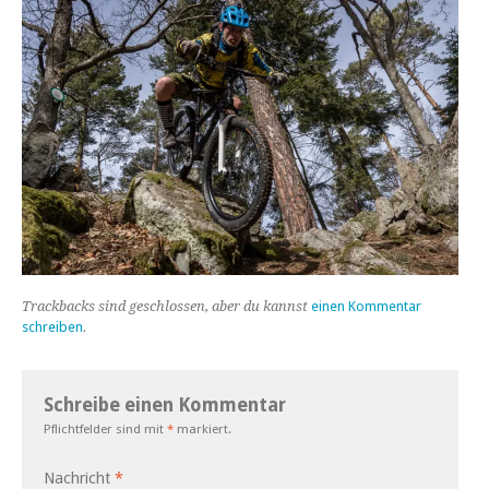
Trackbacks sind geschlossen, aber du kannst
einen Kommentar
schreiben
.
Schreibe einen Kommentar
Pflichtfelder sind mit
*
markiert.
Nachricht
*