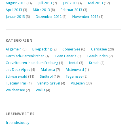
August 2013
(14)
Juli 2013
(7)
Juni 2013
(4)
Mai 2013
(12)
April 2013
(3)
März 2013
(8)
Februar 2013
(3)
Januar 2013
(3)
Dezember 2012
(5)
November 2012
(1)
KATEGORIEN
Allgemein
(5)
Bikepacking
(2)
Comer See
(6)
Gardasee
(20)
Garmisch-Partenkirchen
(4)
Gran Canaria
(9)
Graubünden
(7)
Graveltouren in und um Freiburg
(1)
Inntal
(3)
Kreuth
(1)
Les Deux Alpes
(4)
Mallorca
(7)
Mittenwald
(1)
Schwarzwald
(11)
Südtirol
(19)
Tegernsee
(2)
Tuscany Trail
(1)
Veneto Gravel
(4)
Vogesen
(33)
Walchensee
(2)
Wallis
(4)
LESENWERTES
freeride.today