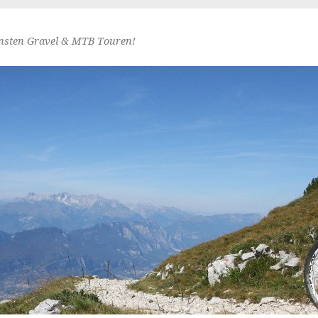
nsten Gravel & MTB Touren!