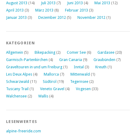
August 2013
(14)
Juli 2013
(7)
Juni 2013
(4)
Mai 2013
(12)
April 2013
(3)
März 2013
(8)
Februar 2013
(3)
Januar 2013
(3)
Dezember 2012
(5)
November 2012
(1)
KATEGORIEN
Allgemein
(5)
Bikepacking
(2)
Comer See
(6)
Gardasee
(20)
Garmisch-Partenkirchen
(4)
Gran Canaria
(9)
Graubünden
(7)
Graveltouren in und um Freiburg
(1)
Inntal
(3)
Kreuth
(1)
Les Deux Alpes
(4)
Mallorca
(7)
Mittenwald
(1)
Schwarzwald
(11)
Südtirol
(19)
Tegernsee
(2)
Tuscany Trail
(1)
Veneto Gravel
(4)
Vogesen
(33)
Walchensee
(2)
Wallis
(4)
LESENWERTES
alpine-freeride.com