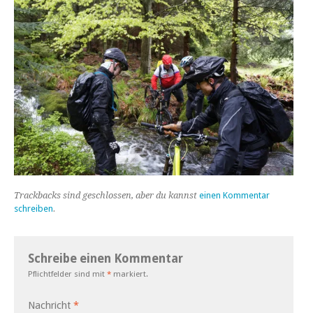
Trackbacks sind geschlossen, aber du kannst
einen Kommentar
schreiben
.
Schreibe einen Kommentar
Pflichtfelder sind mit
*
markiert.
Nachricht
*