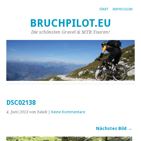
START
IMPRESSUM
BRUCHPILOT.EU
Die schönsten Gravel & MTB Touren!
DSC02138
4. Juni 2013
von h4wk
|
Keine Kommentare
Nächstes Bild →