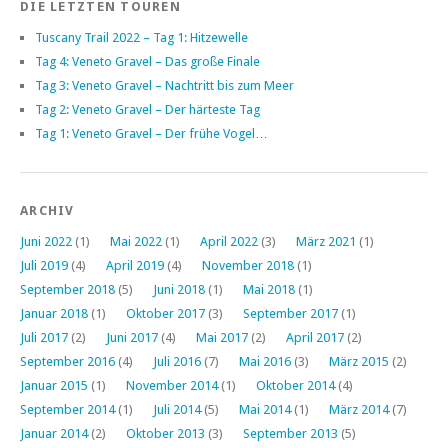
DIE LETZTEN TOUREN
Tuscany Trail 2022 – Tag 1: Hitzewelle
Tag 4: Veneto Gravel – Das große Finale
Tag 3: Veneto Gravel – Nachtritt bis zum Meer
Tag 2: Veneto Gravel – Der härteste Tag
Tag 1: Veneto Gravel – Der frühe Vogel…
ARCHIV
Juni 2022
(1)
Mai 2022
(1)
April 2022
(3)
März 2021
(1)
Juli 2019
(4)
April 2019
(4)
November 2018
(1)
September 2018
(5)
Juni 2018
(1)
Mai 2018
(1)
Januar 2018
(1)
Oktober 2017
(3)
September 2017
(1)
Juli 2017
(2)
Juni 2017
(4)
Mai 2017
(2)
April 2017
(2)
September 2016
(4)
Juli 2016
(7)
Mai 2016
(3)
März 2015
(2)
Januar 2015
(1)
November 2014
(1)
Oktober 2014
(4)
September 2014
(1)
Juli 2014
(5)
Mai 2014
(1)
März 2014
(7)
Januar 2014
(2)
Oktober 2013
(3)
September 2013
(5)