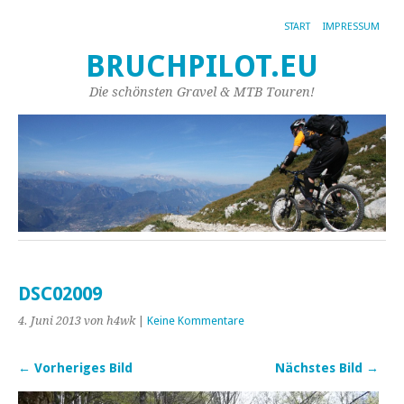
START
IMPRESSUM
BRUCHPILOT.EU
Die schönsten Gravel & MTB Touren!
DSC02009
4. Juni 2013
von h4wk
|
Keine Kommentare
← Vorheriges Bild
Nächstes Bild →