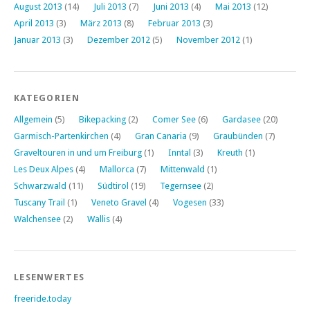
August 2013
(14)
Juli 2013
(7)
Juni 2013
(4)
Mai 2013
(12)
April 2013
(3)
März 2013
(8)
Februar 2013
(3)
Januar 2013
(3)
Dezember 2012
(5)
November 2012
(1)
KATEGORIEN
Allgemein
(5)
Bikepacking
(2)
Comer See
(6)
Gardasee
(20)
Garmisch-Partenkirchen
(4)
Gran Canaria
(9)
Graubünden
(7)
Graveltouren in und um Freiburg
(1)
Inntal
(3)
Kreuth
(1)
Les Deux Alpes
(4)
Mallorca
(7)
Mittenwald
(1)
Schwarzwald
(11)
Südtirol
(19)
Tegernsee
(2)
Tuscany Trail
(1)
Veneto Gravel
(4)
Vogesen
(33)
Walchensee
(2)
Wallis
(4)
LESENWERTES
freeride.today