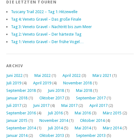
DIE LETZTEN TOUREN
Tuscany Trail 2022 – Tag 1: Hitzewelle
Tag 4: Veneto Gravel – Das große Finale
Tag 3: Veneto Gravel – Nachtritt bis zum Meer
Tag 2: Veneto Gravel – Der härteste Tag
Tag 1: Veneto Gravel – Der frühe Vogel…
ARCHIV
Juni 2022
(1)
Mai 2022
(1)
April 2022
(3)
März 2021
(1)
Juli 2019
(4)
April 2019
(4)
November 2018
(1)
September 2018
(5)
Juni 2018
(1)
Mai 2018
(1)
Januar 2018
(1)
Oktober 2017
(3)
September 2017
(1)
Juli 2017
(2)
Juni 2017
(4)
Mai 2017
(2)
April 2017
(2)
September 2016
(4)
Juli 2016
(7)
Mai 2016
(3)
März 2015
(2)
Januar 2015
(1)
November 2014
(1)
Oktober 2014
(4)
September 2014
(1)
Juli 2014
(5)
Mai 2014
(1)
März 2014
(7)
Januar 2014
(2)
Oktober 2013
(3)
September 2013
(5)