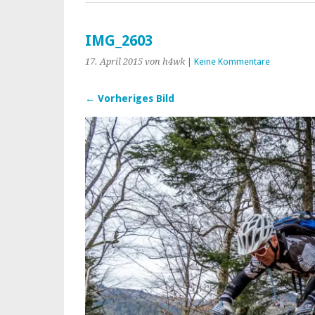
IMG_2603
17. April 2015
von h4wk
|
Keine Kommentare
← Vorheriges Bild