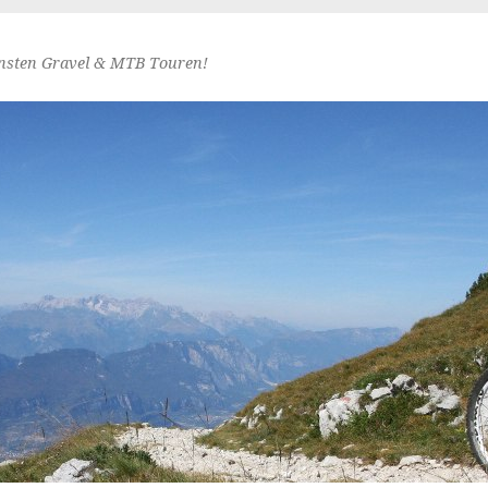
nsten Gravel & MTB Touren!