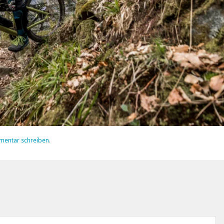
mentar schreiben
.