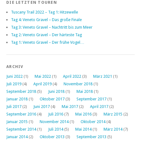
DIE LETZTEN TOUREN
Tuscany Trail 2022 – Tag 1: Hitzewelle
Tag 4: Veneto Gravel – Das große Finale
Tag 3: Veneto Gravel – Nachtritt bis zum Meer
Tag 2: Veneto Gravel – Der härteste Tag
Tag 1: Veneto Gravel – Der frühe Vogel…
ARCHIV
Juni 2022
(1)
Mai 2022
(1)
April 2022
(3)
März 2021
(1)
Juli 2019
(4)
April 2019
(4)
November 2018
(1)
September 2018
(5)
Juni 2018
(1)
Mai 2018
(1)
Januar 2018
(1)
Oktober 2017
(3)
September 2017
(1)
Juli 2017
(2)
Juni 2017
(4)
Mai 2017
(2)
April 2017
(2)
September 2016
(4)
Juli 2016
(7)
Mai 2016
(3)
März 2015
(2)
Januar 2015
(1)
November 2014
(1)
Oktober 2014
(4)
September 2014
(1)
Juli 2014
(5)
Mai 2014
(1)
März 2014
(7)
Januar 2014
(2)
Oktober 2013
(3)
September 2013
(5)