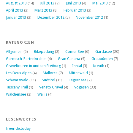
August 2013
(14)
Juli 2013
(7)
Juni 2013
(4)
Mai 2013
(12)
April 2013
(3)
März 2013
(8)
Februar 2013
(3)
Januar 2013
(3)
Dezember 2012
(5)
November 2012
(1)
KATEGORIEN
Allgemein
(5)
Bikepacking
(2)
Comer See
(6)
Gardasee
(20)
Garmisch-Partenkirchen
(4)
Gran Canaria
(9)
Graubünden
(7)
Graveltouren in und um Freiburg
(1)
Inntal
(3)
Kreuth
(1)
Les Deux Alpes
(4)
Mallorca
(7)
Mittenwald
(1)
Schwarzwald
(11)
Südtirol
(19)
Tegernsee
(2)
Tuscany Trail
(1)
Veneto Gravel
(4)
Vogesen
(33)
Walchensee
(2)
Wallis
(4)
LESENWERTES
freeride.today