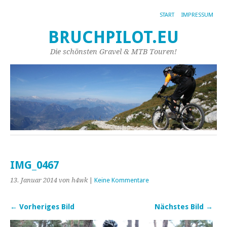
START
IMPRESSUM
BRUCHPILOT.EU
Die schönsten Gravel & MTB Touren!
IMG_0467
13. Januar 2014
von h4wk
|
Keine Kommentare
← Vorheriges Bild
Nächstes Bild →