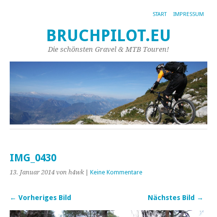
START
IMPRESSUM
BRUCHPILOT.EU
Die schönsten Gravel & MTB Touren!
IMG_0430
13. Januar 2014
von h4wk
|
Keine Kommentare
← Vorheriges Bild
Nächstes Bild →