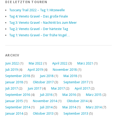
DIE LETZTEN TOUREN
Tuscany Trail 2022 – Tag 1: Hitzewelle
Tag 4: Veneto Gravel – Das große Finale
Tag 3: Veneto Gravel – Nachtritt bis zum Meer
Tag 2: Veneto Gravel – Der härteste Tag
Tag 1: Veneto Gravel – Der frühe Vogel…
ARCHIV
Juni 2022
(1)
Mai 2022
(1)
April 2022
(3)
März 2021
(1)
Juli 2019
(4)
April 2019
(4)
November 2018
(1)
September 2018
(5)
Juni 2018
(1)
Mai 2018
(1)
Januar 2018
(1)
Oktober 2017
(3)
September 2017
(1)
Juli 2017
(2)
Juni 2017
(4)
Mai 2017
(2)
April 2017
(2)
September 2016
(4)
Juli 2016
(7)
Mai 2016
(3)
März 2015
(2)
Januar 2015
(1)
November 2014
(1)
Oktober 2014
(4)
September 2014
(1)
Juli 2014
(5)
Mai 2014
(1)
März 2014
(7)
Januar 2014
(2)
Oktober 2013
(3)
September 2013
(5)