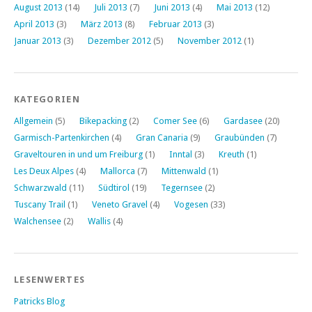
August 2013
(14)
Juli 2013
(7)
Juni 2013
(4)
Mai 2013
(12)
April 2013
(3)
März 2013
(8)
Februar 2013
(3)
Januar 2013
(3)
Dezember 2012
(5)
November 2012
(1)
KATEGORIEN
Allgemein
(5)
Bikepacking
(2)
Comer See
(6)
Gardasee
(20)
Garmisch-Partenkirchen
(4)
Gran Canaria
(9)
Graubünden
(7)
Graveltouren in und um Freiburg
(1)
Inntal
(3)
Kreuth
(1)
Les Deux Alpes
(4)
Mallorca
(7)
Mittenwald
(1)
Schwarzwald
(11)
Südtirol
(19)
Tegernsee
(2)
Tuscany Trail
(1)
Veneto Gravel
(4)
Vogesen
(33)
Walchensee
(2)
Wallis
(4)
LESENWERTES
Patricks Blog