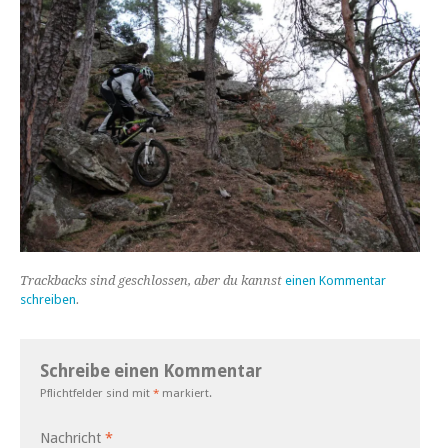
Trackbacks sind geschlossen, aber du kannst
einen Kommentar
schreiben
.
Schreibe einen Kommentar
Pflichtfelder sind mit
*
markiert.
Nachricht
*