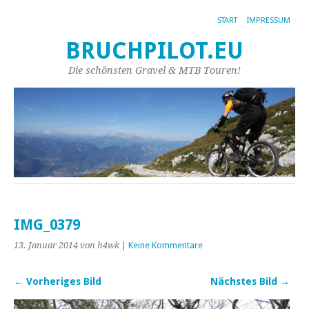
START
IMPRESSUM
BRUCHPILOT.EU
Die schönsten Gravel & MTB Touren!
IMG_0379
13. Januar 2014
von h4wk
|
Keine Kommentare
← Vorheriges Bild
Nächstes Bild →