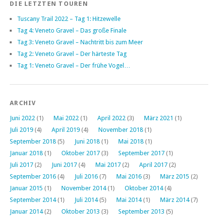
DIE LETZTEN TOUREN
Tuscany Trail 2022 – Tag 1: Hitzewelle
Tag 4: Veneto Gravel – Das große Finale
Tag 3: Veneto Gravel – Nachtritt bis zum Meer
Tag 2: Veneto Gravel – Der härteste Tag
Tag 1: Veneto Gravel – Der frühe Vogel…
ARCHIV
Juni 2022
(1)
Mai 2022
(1)
April 2022
(3)
März 2021
(1)
Juli 2019
(4)
April 2019
(4)
November 2018
(1)
September 2018
(5)
Juni 2018
(1)
Mai 2018
(1)
Januar 2018
(1)
Oktober 2017
(3)
September 2017
(1)
Juli 2017
(2)
Juni 2017
(4)
Mai 2017
(2)
April 2017
(2)
September 2016
(4)
Juli 2016
(7)
Mai 2016
(3)
März 2015
(2)
Januar 2015
(1)
November 2014
(1)
Oktober 2014
(4)
September 2014
(1)
Juli 2014
(5)
Mai 2014
(1)
März 2014
(7)
Januar 2014
(2)
Oktober 2013
(3)
September 2013
(5)