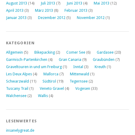
August 2013
(14)
Juli 2013
(7)
Juni 2013
(4)
Mai 2013
(12)
April 2013
(3)
März 2013
(8)
Februar 2013
(3)
Januar 2013
(3)
Dezember 2012
(5)
November 2012
(1)
KATEGORIEN
Allgemein
(5)
Bikepacking
(2)
Comer See
(6)
Gardasee
(20)
Garmisch-Partenkirchen
(4)
Gran Canaria
(9)
Graubünden
(7)
Graveltouren in und um Freiburg
(1)
Inntal
(3)
Kreuth
(1)
Les Deux Alpes
(4)
Mallorca
(7)
Mittenwald
(1)
Schwarzwald
(11)
Südtirol
(19)
Tegernsee
(2)
Tuscany Trail
(1)
Veneto Gravel
(4)
Vogesen
(33)
Walchensee
(2)
Wallis
(4)
LESENWERTES
insanelygreat.de