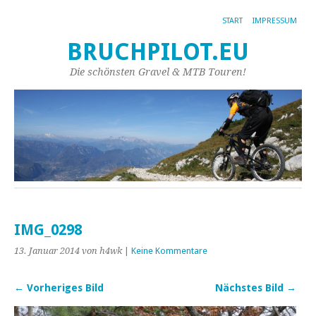
START
IMPRESSUM
BRUCHPILOT.EU
Die schönsten Gravel & MTB Touren!
IMG_0298
13. Januar 2014
von h4wk
|
Keine Kommentare
← Vorheriges Bild
Nächstes Bild →