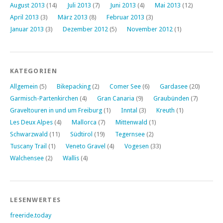
August 2013
(14)
Juli 2013
(7)
Juni 2013
(4)
Mai 2013
(12)
April 2013
(3)
März 2013
(8)
Februar 2013
(3)
Januar 2013
(3)
Dezember 2012
(5)
November 2012
(1)
KATEGORIEN
Allgemein
(5)
Bikepacking
(2)
Comer See
(6)
Gardasee
(20)
Garmisch-Partenkirchen
(4)
Gran Canaria
(9)
Graubünden
(7)
Graveltouren in und um Freiburg
(1)
Inntal
(3)
Kreuth
(1)
Les Deux Alpes
(4)
Mallorca
(7)
Mittenwald
(1)
Schwarzwald
(11)
Südtirol
(19)
Tegernsee
(2)
Tuscany Trail
(1)
Veneto Gravel
(4)
Vogesen
(33)
Walchensee
(2)
Wallis
(4)
LESENWERTES
freeride.today