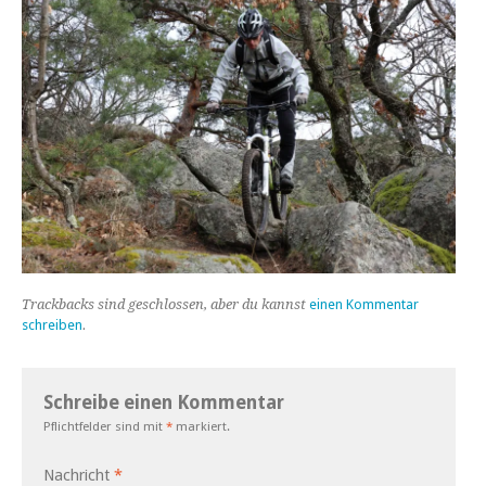
Trackbacks sind geschlossen, aber du kannst
einen Kommentar
schreiben
.
Schreibe einen Kommentar
Pflichtfelder sind mit
*
markiert.
Nachricht
*