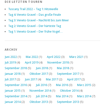
DIE LETZTEN TOUREN
Tuscany Trail 2022 – Tag 1: Hitzewelle
Tag 4: Veneto Gravel – Das große Finale
Tag 3: Veneto Gravel – Nachtritt bis zum Meer
Tag 2: Veneto Gravel – Der härteste Tag
Tag 1: Veneto Gravel – Der frühe Vogel…
ARCHIV
Juni 2022
(1)
Mai 2022
(1)
April 2022
(3)
März 2021
(1)
Juli 2019
(4)
April 2019
(4)
November 2018
(1)
September 2018
(5)
Juni 2018
(1)
Mai 2018
(1)
Januar 2018
(1)
Oktober 2017
(3)
September 2017
(1)
Juli 2017
(2)
Juni 2017
(4)
Mai 2017
(2)
April 2017
(2)
September 2016
(4)
Juli 2016
(7)
Mai 2016
(3)
März 2015
(2)
Januar 2015
(1)
November 2014
(1)
Oktober 2014
(4)
September 2014
(1)
Juli 2014
(5)
Mai 2014
(1)
März 2014
(7)
Januar 2014
(2)
Oktober 2013
(3)
September 2013
(5)