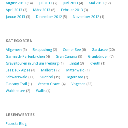
August 2013
(14)
Juli 2013
(7)
Juni 2013
(4)
Mai 2013
(12)
April 2013
(3)
März 2013
(8)
Februar 2013
(3)
Januar 2013
(3)
Dezember 2012
(5)
November 2012
(1)
KATEGORIEN
Allgemein
(5)
Bikepacking
(2)
Comer See
(6)
Gardasee
(20)
Garmisch-Partenkirchen
(4)
Gran Canaria
(9)
Graubünden
(7)
Graveltouren in und um Freiburg
(1)
Inntal
(3)
Kreuth
(1)
Les Deux Alpes
(4)
Mallorca
(7)
Mittenwald
(1)
Schwarzwald
(11)
Südtirol
(19)
Tegernsee
(2)
Tuscany Trail
(1)
Veneto Gravel
(4)
Vogesen
(33)
Walchensee
(2)
Wallis
(4)
LESENWERTES
Patricks Blog