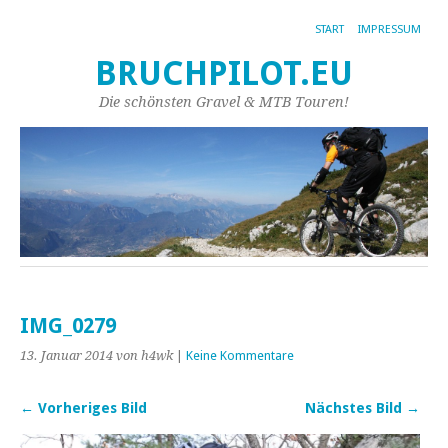
START
IMPRESSUM
BRUCHPILOT.EU
Die schönsten Gravel & MTB Touren!
IMG_0279
13. Januar 2014
von h4wk
|
Keine Kommentare
← Vorheriges Bild
Nächstes Bild →