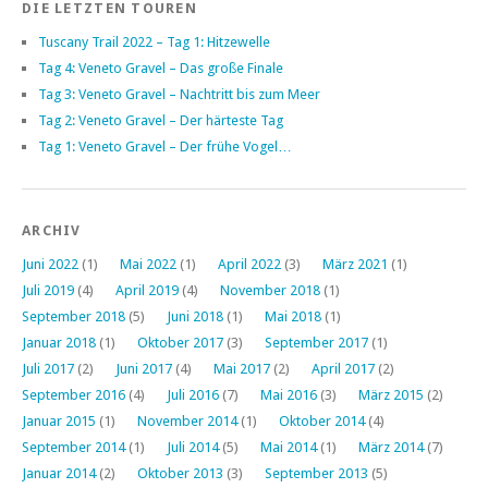
DIE LETZTEN TOUREN
Tuscany Trail 2022 – Tag 1: Hitzewelle
Tag 4: Veneto Gravel – Das große Finale
Tag 3: Veneto Gravel – Nachtritt bis zum Meer
Tag 2: Veneto Gravel – Der härteste Tag
Tag 1: Veneto Gravel – Der frühe Vogel…
ARCHIV
Juni 2022
(1)
Mai 2022
(1)
April 2022
(3)
März 2021
(1)
Juli 2019
(4)
April 2019
(4)
November 2018
(1)
September 2018
(5)
Juni 2018
(1)
Mai 2018
(1)
Januar 2018
(1)
Oktober 2017
(3)
September 2017
(1)
Juli 2017
(2)
Juni 2017
(4)
Mai 2017
(2)
April 2017
(2)
September 2016
(4)
Juli 2016
(7)
Mai 2016
(3)
März 2015
(2)
Januar 2015
(1)
November 2014
(1)
Oktober 2014
(4)
September 2014
(1)
Juli 2014
(5)
Mai 2014
(1)
März 2014
(7)
Januar 2014
(2)
Oktober 2013
(3)
September 2013
(5)