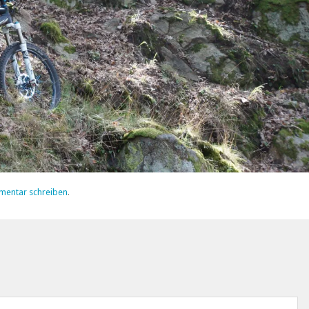
mentar schreiben
.