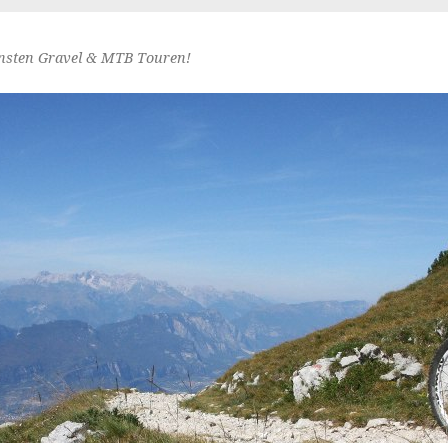
nsten Gravel & MTB Touren!