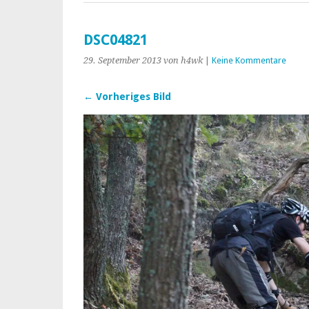
DSC04821
29. September 2013
von h4wk
|
Keine Kommentare
← Vorheriges Bild