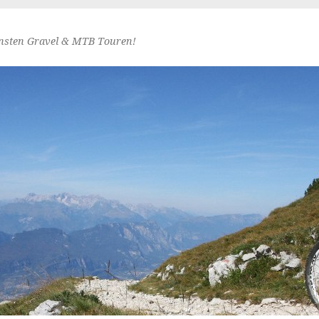
nsten Gravel & MTB Touren!