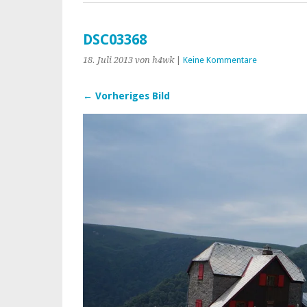
DSC03368
18. Juli 2013
von h4wk
|
Keine Kommentare
← Vorheriges Bild